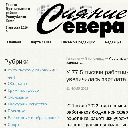
Газета
Вуктыльского
района
Республики
Коми
7 августа 2026
г.
Главная
Карта сайта
Письмо в редакцию
Редакция
Главная
Экономика
У 77,5 тыс
Рубрики
зарплата.
Вуктыльскому району - 40
У 77,5 тысячи работн
лет!
увеличилась зарплата.
Общество
22 ИЮЛЯ 2022
Криминал-досье
Экономика
Культура и искусство
С 1 июля 2022 года повысил
Политика
работников бюджетной сферы
Воспитание и образование
работники, работники учреж
распространяются «майские»
Спорт