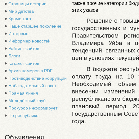
также прочие категории бюд
Страницы истории
этих указов.
Мир детства
Кроме того
Решение о повыше
Наше старшее поколение
государственных и му
Интервью
Правительством рег
Информер новостей
Владимира Уйба в це
Рейтинг сайтов
тенденций, связанных 
Блоги
цен в условиях текущей
Каталог сайтов
В бюджете респуб
Архив номеров в PDF
оплату труда на 10 
Противодействие коррупции
Необходимый объем
Наблюдательный совет
внесении изменений
Прямая линия
республиканском бюдже
Молодёжный клуб
плановый период 2
Прокурор информирует
Государственным Совет
По республике
года.
Объявления