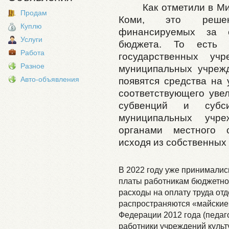
Как отметили в М
Продам
Коми, это решен
Куплю
финансируемых за с
Услуги
бюджета. То есть 
Работа
государственных у
Разное
муниципальных учреж
появятся средства на 
Авто-объявления
соответствующего уве
субвенций и субс
муниципальных учр
органами местного с
исходя из собственных
В 2022 году уже принимали
платы работникам бюджетной
расходы на оплату труда отд
распространяются «майские
Федерации 2012 года (педаг
работники учреждений культ