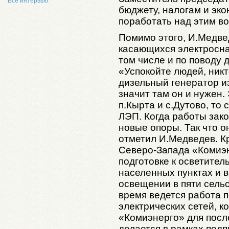
Все интервью
бюджету, налогам и эк
поработать над этим в
Помимо этого, И.Медвед
касающихся электросна
том числе и по поводу 
«Успокойте людей, никт
дизельный генератор из
значит там он и нужен. 
п.Кырта и с.Дутово, то
ЛЭП. Когда работы зако
новые опоры. Так что о
отметил И.Медведев. 
Северо-Запада «Комиэн
подготовке к осветител
населенных пунктах и в
освещении в пяти сель
время ведется работа 
электрических сетей, 
«Комиэнерго» для посл
делается в рамках под