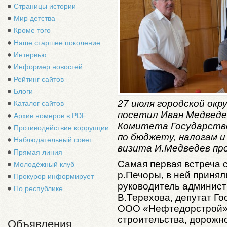
Страницы истории
Мир детства
Кроме того
Наше старшее поколение
Интервью
Информер новостей
Рейтинг сайтов
Блоги
27 июля городской окр
Каталог сайтов
посетил Иван Медведе
Архив номеров в PDF
Комитета Государстве
Противодействие коррупции
по бюджету, налогам и
Наблюдательный совет
визита И.Медведев про
Прямая линия
Самая первая встреча 
Молодёжный клуб
р.Печоры, в ней принял
Прокурор информирует
руководитель администр
По республике
В.Терехова, депутат Го
ООО «Нефтедорстрой», 
строительства, дорожно
Объявления