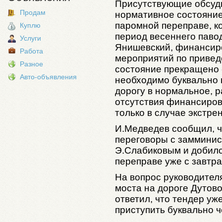
Присутствующие обсуди
Продам
нормативное состояние
паромной переправе, к
Куплю
период весеннего паво
Услуги
Янишевский, финансир
Работа
мероприятий по привед
Разное
состояние прекращено 
Авто-объявления
необходимо буквально 
дорогу в нормальное, р
отсутствия финансиров
только в случае экстре
И.Медведев сообщил, ч
переговоры с замминис
Э.Слабиковым и добилс
переправе уже с завтра
На вопрос руководител
моста на дороге Дуто
ответил, что тендер уж
приступить буквально 