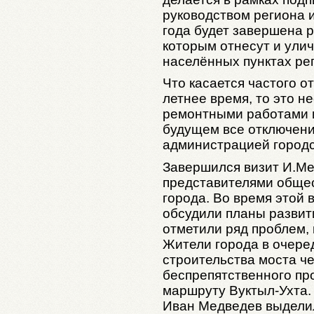
руководством региона 
года будет завершена р
которым отнесут и ули
населённых пунктах ре
Что касается частого о
летнее время, то это н
ремонтными работами и
будущем все отключени
администрацией городск
Завершился визит И.Ме
представителями обще
города. Во время этой
обсудили планы развити
отметили ряд проблем,
Жители города в очере
строительства моста ч
беспрепятственного п
маршруту Вуктыл-Ухта.
Иван Медведев выделил