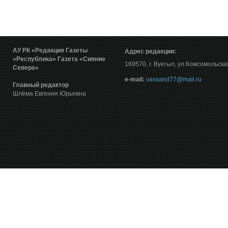
АУ РК «Редакция Газеты
Адрес редакции:
«Республика»
Газета «Сияние
169570, г. Вуктыл, ул.Комсомольска
Севера»
е-mail:
vassand77@mail.ru
Главный редактор
Шлёма Евгения Юрьевна