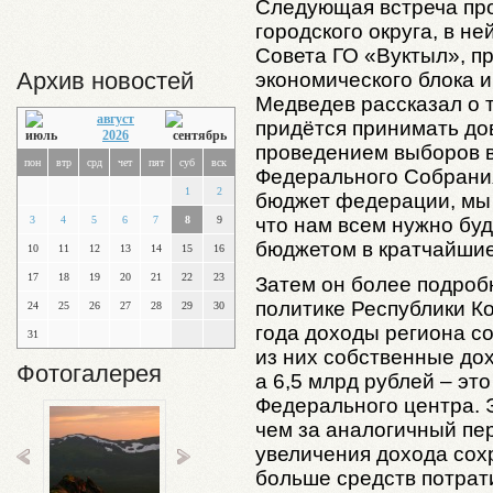
Следующая встреча пр
городского округа, в н
Совета ГО «Вуктыл», п
Архив новостей
экономического блока 
Медведев рассказал о т
август
придётся принимать дов
2026
проведением выборов 
пон
втр
срд
чет
пят
суб
вск
Федерального Собрания
1
2
бюджет федерации, мы 
3
4
5
6
7
8
9
что нам всем нужно буд
бюджетом в кратчайшие 
10
11
12
13
14
15
16
17
18
19
20
21
22
23
Затем он более подроб
политике Республики Ко
24
25
26
27
28
29
30
года доходы региона со
31
из них собственные дох
Фотогалерея
а 6,5 млрд рублей – эт
Федерального центра. 
чем за аналогичный пер
увеличения дохода сох
больше средств потрат