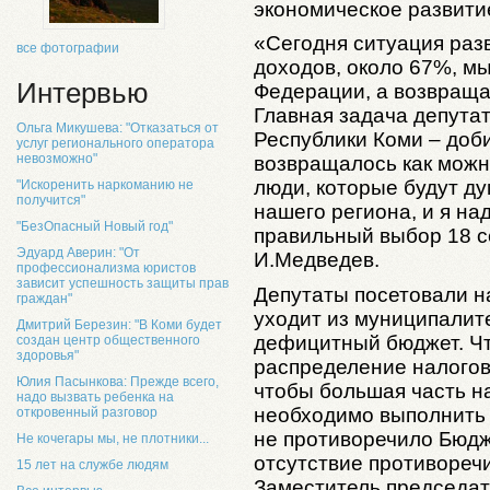
экономическое развити
«Сегодня ситуация разв
все фотографии
доходов, около 67%, м
Интервью
Федерации, а возвращае
Главная задача депута
Ольга Микушева: "Отказаться от
Республики Коми – доби
услуг регионального оператора
невозможно"
возвращалось как можн
люди, которые будут ду
"Искоренить наркоманию не
получится"
нашего региона, и я на
"БезОпасный Новый год"
правильный выбор 18 с
Эдуард Аверин: "От
И.Медведев.
профессионализма юристов
зависит успешность защиты прав
Депутаты посетовали на
граждан"
уходит из муниципалит
Дмитрий Березин: "В Коми будет
дефицитный бюджет. Ч
создан центр общественного
здоровья"
распределение налогов
Юлия Пасынкова: Прежде всего,
чтобы большая часть на
надо вызвать ребенка на
необходимо выполнить 
откровенный разговор
не противоречило Бюдж
Не кочегары мы, не плотники...
отсутствие противореч
15 лет на службе людям
Заместитель председат