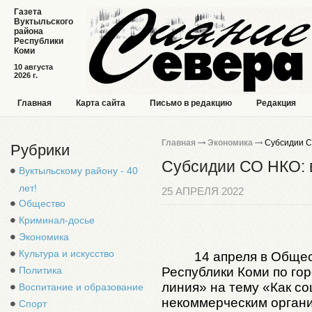
Газета
Вуктыльского
района
Республики
Коми
10 августа
2026 г.
Главная
Карта сайта
Письмо в редакцию
Редакция
Главная
Экономика
Субсидии С
Рубрики
Субсидии СО НКО: 
Вуктыльскому району - 40
лет!
25 АПРЕЛЯ 2022
Общество
Криминал-досье
Экономика
Культура и искусство
14 апреля в Обще
Политика
Республики Коми по го
линия» на тему «Как с
Воспитание и образование
некоммерческим органи
Спорт