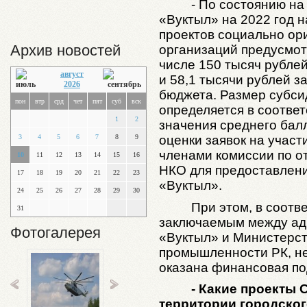
- По состоянию на
«Вуктыл» на 2022 год 
проектов социально о
Архив новостей
организаций предусмотр
числе 150 тысяч рубле
август
и 58,1 тысячи рублей з
2026
бюджета. Размер субси
пон
втр
срд
чет
пят
суб
вск
определяется в соотве
1
2
значения среднего бал
оценки заявок на участ
3
4
5
6
7
8
9
членами комиссии по о
10
11
12
13
14
15
16
НКО для предоставлен
17
18
19
20
21
22
23
«Вуктыл».
24
25
26
27
28
29
30
При этом, в соотв
31
заключаемым между адм
Фотогалерея
«Вуктыл» и Министерст
промышленности РК, н
оказана финансовая по
- Какие проекты
территории городског