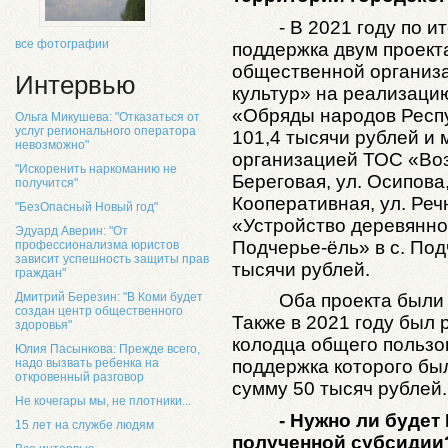
- В 2021 году по 
все фотографии
поддержка двум проект
общественной организ
Интервью
культур» на реализаци
«Обряды народов Респ
Ольга Микушева: "Отказаться от
услуг регионального оператора
101,4 тысячи рублей и
невозможно"
организацией ТОС «Воз
"Искоренить наркоманию не
Береговая, ул. Осипова,
получится"
Кооперативная, ул. Реч
"БезОпасный Новый год"
«Устройство деревянно
Эдуард Аверин: "От
Подчерье-ёль» в с. По
профессионализма юристов
зависит успешность защиты прав
тысячи рублей.
граждан"
Дмитрий Березин: "В Коми будет
Оба проекта были
создан центр общественного
Также в 2021 году был
здоровья"
колодца общего пользо
Юлия Пасынкова: Прежде всего,
надо вызвать ребенка на
поддержка которого был
откровенный разговор
сумму 50 тысяч рублей.
Не кочегары мы, не плотники...
- Нужно ли будет
15 лет на службе людям
полученной субсидии