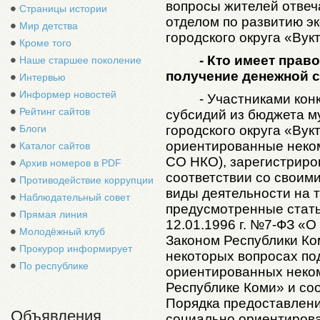
вопросы жителей отвеч
Страницы истории
отделом по развитию э
Мир детства
городского округа «Вук
Кроме того
- Кто имеет прав
Наше старшее поколение
получение денежной с
Интервью
Информер новостей
- Участниками кон
Рейтинг сайтов
субсидий из бюджета м
городского округа «Вук
Блоги
ориентированные неком
Каталог сайтов
СО НКО), зарегистрир
Архив номеров в PDF
соответствии со своим
Противодействие коррупции
виды деятельности на 
Наблюдательный совет
предусмотренные стать
Прямая линия
12.01.1996 г. №7-ФЗ «О
Молодёжный клуб
Законом Республики Ком
Прокурор информирует
некоторых вопросах по
По республике
ориентированных неко
Республике Коми» и со
Порядка предоставлени
Объявления
социально ориентиров