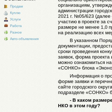
организациям, утвержд
Продам
администрации городск
Куплю
2021 г. №05/623 (далее 
Услуги
участию в проекте за с
Работа
размере не менее 1,0 
на реализацию всех ме
Разное
Авто-объявления
В указанном Поря
документации, предоста
сроки проведения конку
заявок, форма проекта
можно ознакомиться на
«СОНКО» блока «Эконо
Информация о пров
форме заявки и перечн
сайте городского округ
подразделе «СОНКО» б
- В каком размер
НКО в этом году?