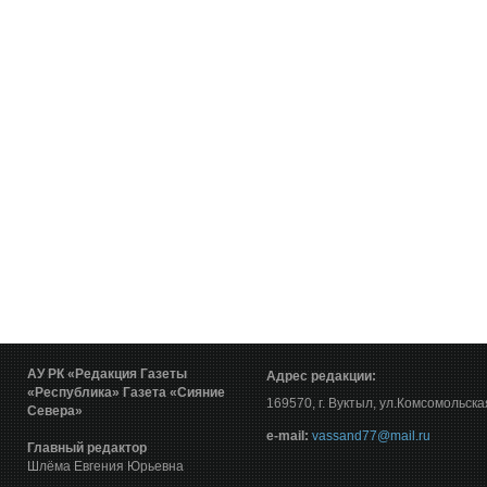
АУ РК «Редакция Газеты
Адрес редакции:
«Республика»
Газета «Сияние
169570, г. Вуктыл, ул.Комсомольска
Севера»
е-mail:
vassand77@mail.ru
Главный редактор
Шлёма Евгения Юрьевна