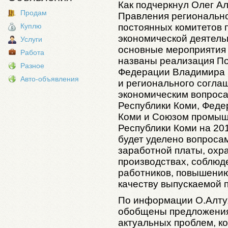
Как подчеркнул Олег Ал
Продам
Правления регионально
Куплю
постоянных комитетов 
экономической деятель
Услуги
основные мероприятия 
Работа
названы реализация П
Разное
Федерации Владимира 
Авто-объявления
и регионального согла
экономическим вопрос
Республики Коми, Фед
Коми и Союзом промыш
Республики Коми на 20
будет уделено вопроса
заработной платы, охр
производствах, соблюд
работников, повышению
качеству выпускаемой 
По информации О.Алтух
обобщены предложения
актуальных проблем, к