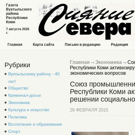
Газета
Вуктыльского
района
Республики
Коми
7 августа 2026
г.
Главная
Карта сайта
Письмо в редакцию
Редакция
Главная
Экономика
Сою
Рубрики
Республики Коми активизиру
экономических вопросов
Вуктыльскому району - 40
лет!
Союз промышленник
Общество
Республики Коми ак
Криминал-досье
решении социально
Экономика
Культура и искусство
26 ФЕВРАЛЯ 2015
Политика
Воспитание и образование
Спорт