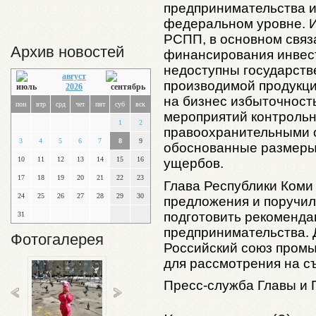
предпринимательства и
федеральном уровне. 
РСПП, в основном связ
Архив новостей
финансирования инвест
недоступны государств
август
производимой продукции
2026
на бизнес избыточност
пон
втр
срд
чет
пят
суб
вск
мероприятий контроль
1
2
правоохранительными о
3
4
5
6
7
8
9
обоснованные размер
10
11
12
13
14
15
16
ущербов.
17
18
19
20
21
22
23
Глава Республики Коми
24
25
26
27
28
29
30
предложения и поручил
подготовить рекоменда
31
предпринимательства. 
Фотогалерея
Российский союз пром
для рассмотрения на с
Пресс-служба Главы и 