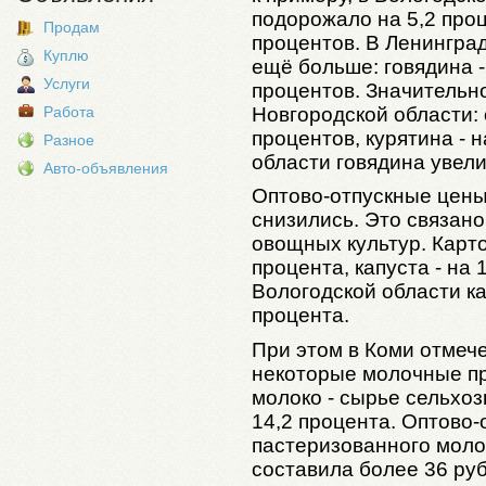
подорожало на 5,2 проц
Продам
процентов. В Ленингра
Куплю
ещё больше: говядина - 
Услуги
процентов. Значительн
Новгородской области:
Работа
процентов, курятина - 
Разное
области говядина увели
Авто-объявления
Оптово-отпускные цены
снизились. Это связан
овощных культур. Карт
процента, капуста - на 
Вологодской области к
процента.
При этом в Коми отмече
некоторые молочные пр
молоко - сырье сельхоз
14,2 процента. Оптово-
пастеризованного моло
составила более 36 руб