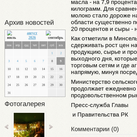
масла - на 7,9 процента
килограмм. Для сравне
молоко стало дороже на
Архив новостей
области существенно п
20 процентов и сыры - 
август
Как отметили в Минсел
2026
сдерживать рост цен н
пон
втр
срд
чет
пят
суб
вск
продукцию, сырье и пр
1
2
выходного дня, которы
3
4
5
6
7
8
9
торговым сетям и где 
10
11
12
13
14
15
16
напрямую, минуя посре
17
18
19
20
21
22
23
Министерство сельског
24
25
26
27
28
29
30
продолжает ежедневно
31
продовольственном рын
Фотогалерея
Пресс-служба Главы
и Правительства РК
Комментарии (0)