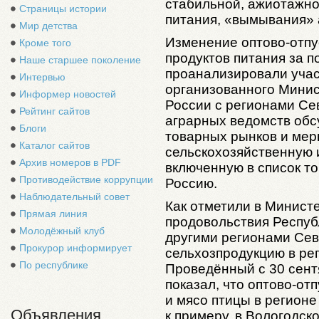
стабильной, ажиотажно
Страницы истории
питания, «вымывания» 
Мир детства
Изменение оптово-отпу
Кроме того
продуктов питания за 
Наше старшее поколение
проанализировали учас
Интервью
организованного Минис
Информер новостей
России с регионами Се
Рейтинг сайтов
аграрных ведомств обс
Блоги
товарных рынков и мер
Каталог сайтов
сельскохозяйственную 
Архив номеров в PDF
включенную в список то
Противодействие коррупции
Россию.
Наблюдательный совет
Как отметили в Министе
Прямая линия
продовольствия Респуб
Молодёжный клуб
другими регионами Сев
Прокурор информирует
сельхозпродукцию в ре
По республике
Проведённый с 30 сент
показал, что оптово-от
и мясо птицы в регионе
Объявления
к примеру, в Вологодск