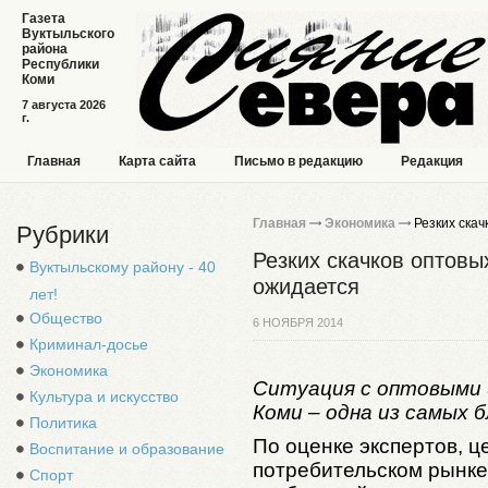
Газета
Вуктыльского
района
Республики
Коми
7 августа 2026
г.
Главная
Карта сайта
Письмо в редакцию
Редакция
Главная
Экономика
Резких скач
Рубрики
Резких скачков оптовы
Вуктыльскому району - 40
ожидается
лет!
Общество
6 НОЯБРЯ 2014
Криминал-досье
Экономика
Ситуация с оптовыми 
Культура и искусство
Коми – одна из самых 
Политика
По оценке экспертов, ц
Воспитание и образование
потребительском рынке
Спорт