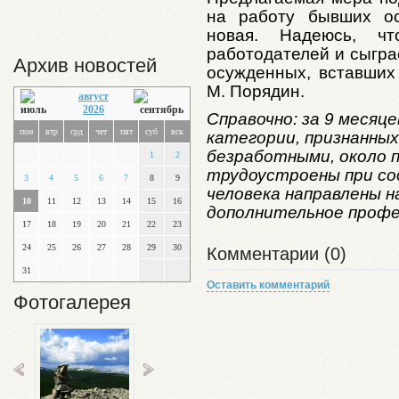
на работу бывших ос
новая. Надеюсь, ч
работодателей и сыгра
Архив новостей
осужденных, вставших 
М. Порядин.
август
2026
Справочно: за 9 месяце
пон
втр
срд
чет
пят
суб
вск
категории, признанных
безработными, около п
1
2
трудоустроены при со
3
4
5
6
7
8
9
человека направлены н
10
11
12
13
14
15
16
дополнительное профе
17
18
19
20
21
22
23
24
25
26
27
28
29
30
Комментарии (0)
31
Оставить комментарий
Фотогалерея