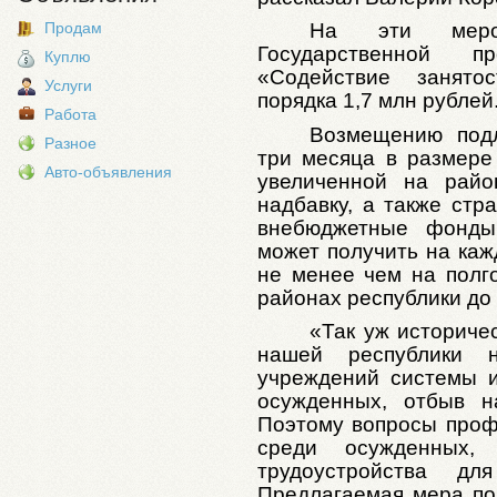
Продам
На эти меро
Государственной п
Куплю
«Содействие занято
Услуги
порядка 1,7 млн рублей
Работа
Возмещению подл
Разное
три месяца в размере
Авто-объявления
увеличенной на рай
надбавку, а также стр
внебюджетные фонды.
может получить на каж
не менее чем на полг
районах республики до 
«Так уж историче
нашей республики н
учреждений системы и
осужденных, отбыв н
Поэтому вопросы проф
среди осужденных,
трудоустройства дл
Предлагаемая мера по