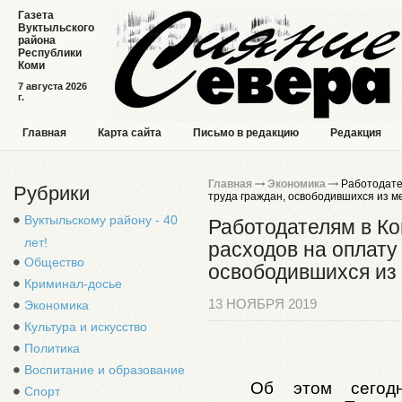
Газета
Вуктыльского
района
Республики
Коми
7 августа 2026
г.
Главная
Карта сайта
Письмо в редакцию
Редакция
Главная
Экономика
Работодател
Рубрики
труда граждан, освободившихся из 
Вуктыльскому району - 40
Работодателям в К
лет!
расходов на оплату
Общество
освободившихся из
Криминал-досье
13 НОЯБРЯ 2019
Экономика
Культура и искусство
Политика
Воспитание и образование
Об этом сегод
Спорт