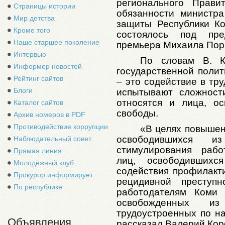
регионального Прави
Страницы истории
обязанности министра
Мир детства
защиты Республики К
Кроме того
состоялось под пре
Наше старшее поколение
премьера Михаила Пор
Интервью
По словам В. К
Информер новостей
государственной полит
Рейтинг сайтов
– это содействие в тр
Блоги
испытывают сложност
относятся и лица, о
Каталог сайтов
свободы.
Архив номеров в PDF
Противодействие коррупции
«В целях повышен
освободившихся 
Наблюдательный совет
стимулирования рабо
Прямая линия
лиц, освободивших
Молодёжный клуб
содействия профилакт
Прокурор информирует
рецидивной преступн
По республике
работодателям Коми 
освобожденных и
трудоустроенных по н
Объявления
рассказал Валерий Кор