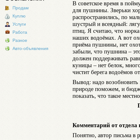
В советское время в пойм
Продам
для пушнины. Зверьки хор
Куплю
распространились, по мал
шустрый и всеядный: лягуш
Услуги
птиц. Я считаю, что норка
Работа
наших водоёмах. А вот ох
Разное
приёма пушнины, нет охо
Авто-объявления
забыли, что пушнина – эт
должен поддерживать равн
куницы – нет белок, много
чистит берега водоёмов о
Вывод: надо возобновить
природе поможем, и бюдже
показать, что такое местн
Г.ИВКИН,
Комментарий от отдела 
Понятно, автор письма в р