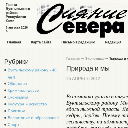
Газета
Вуктыльского
района
Республики
Коми
6 августа 2026
г.
Главная
Карта сайта
Письмо в редакцию
Редакция
Главная
Экономика
Природа и 
Рубрики
Природа и мы
Вуктыльскому району - 40
лет!
25 АПРЕЛЯ 2012
Общество
Криминал-досье
Вспоминаю ураган в авгус
Экономика
Вуктыльскому району. Мн
Культура и искусство
вдоль лыжной трассы. Дер
Политика
кедры, берёзы. Почему-то
Воспитание и образование
лесничеству, ни админист
Спорт
подойти, там ведь и пилов