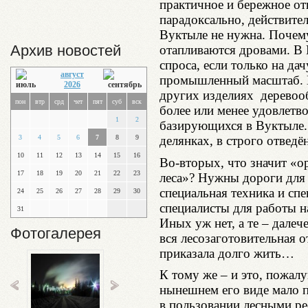
практичное и бережное от
парадоксально, действите
Вуктыле не нужна. Почему
Архив новостей
отапливаются дровами. В 
спроса, если только на дач
август
промышленный масштаб. Н
2026
других изделиях дерево
пон
втр
срд
чет
пят
суб
вск
более или менее удовлетво
1
2
базирующихся в Вуктыле.
делянках, в строго отвед
3
4
5
6
7
8
9
10
11
12
13
14
15
16
Во-вторых, что значит «о
17
18
19
20
21
22
23
леса»? Нужны дороги для
специальная техника и сп
24
25
26
27
28
29
30
специалисты для работы на
31
Иных уж нет, а те – далече
Фотогалерея
вся лесозаготовительная 
приказала долго жить…
К тому же – и это, пожалу
нынешнем его виде мало п
в пользовании лесными рес