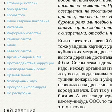
Страницы истории
постоянно не хватает. П
Мир детства
освещается, на восстанов
Кроме того
причина, что нет денег.
Наше старшее поколение
бурелом рано или поздно
нашего города любят отд
Интервью
с сигаретами, отсюда и
Информер новостей
Рейтинг сайтов
Если переехать на левый 
Блоги
тоже увидишь картину: у
Каталог сайтов
кубических метров древес
высота деревьев достигал
Архив номеров в PDF
40 см. Сосны лежат вдоль 
Противодействие коррупции
надо, некому организоват
Наблюдательный совет
лесу всегда поддерживал л
Прямая линия
тушили пожары, но и уби
Молодёжный клуб
первоклассная древесина н
Прокурор информирует
короед завёлся. Вот так у
По республике
богатая. А вот если довер
какому-нибудь ООО, то та
это уж точно.
Объявления