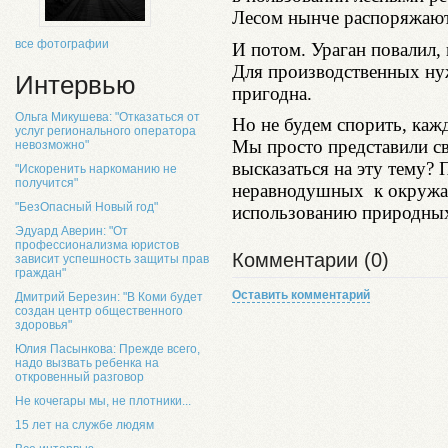
Лесом нынче распоряжают
все фотографии
И потом. Ураган повалил, 
Для производственных нуж
Интервью
пригодна.
Ольга Микушева: "Отказаться от
Но не будем спорить, каж
услуг регионального оператора
Мы просто представили сво
невозможно"
высказаться на эту тему?
"Искоренить наркоманию не
получится"
неравнодушных к окружаю
"БезОпасный Новый год"
использованию природных
Эдуард Аверин: "От
профессионализма юристов
Комментарии (0)
зависит успешность защиты прав
граждан"
Оставить комментарий
Дмитрий Березин: "В Коми будет
создан центр общественного
здоровья"
Юлия Пасынкова: Прежде всего,
надо вызвать ребенка на
откровенный разговор
Не кочегары мы, не плотники...
15 лет на службе людям