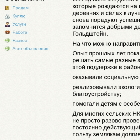
которые рождаются на 
Продам
деревнях и сёлах к лучш
Куплю
снова порадуют успешн
Услуги
запомнится добрыми де
Работа
Гольдштейн.
Разное
На что можно направит
Авто-объявления
Опыт прошлых лет пока
решать самые разные з
этой поддержке в райо
оказывали социальную
реализовывали экологи
благоустройству;
помогали детям с особ
Для многих сельских Н
не просто разово прове
постоянно действующий
пользу землякам долгие