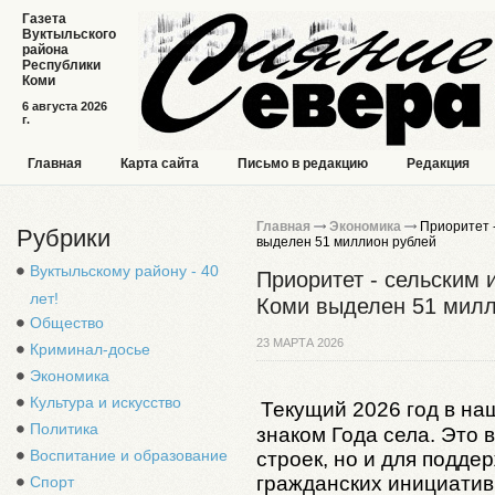
Газета
Вуктыльского
района
Республики
Коми
6 августа 2026
г.
Главная
Карта сайта
Письмо в редакцию
Редакция
Главная
Экономика
Приоритет -
Рубрики
выделен 51 миллион рублей
Вуктыльскому району - 40
Приоритет - сельским 
лет!
Коми выделен 51 милл
Общество
23 МАРТА 2026
Криминал-досье
Экономика
Культура и искусство
Текущий 2026 год в на
Политика
знаком Года села. Это 
Воспитание и образование
строек, но и для подде
гражданских инициатив
Спорт