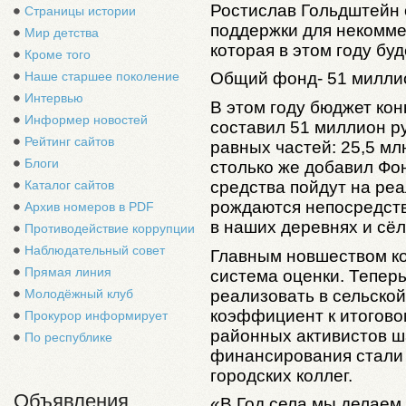
Ростислав Гольдштейн 
Страницы истории
поддержки для некомме
Мир детства
которая в этом году буд
Кроме того
Наше старшее поколение
Общий фонд- 51 милли
Интервью
В этом году бюджет кон
Информер новостей
составил 51 миллион р
Рейтинг сайтов
равных частей: 25,5 мл
Блоги
столько же добавил Фон
средства пойдут на ре
Каталог сайтов
рождаются непосредств
Архив номеров в PDF
в наших деревнях и сё
Противодействие коррупции
Наблюдательный совет
Главным новшеством ко
Прямая линия
система оценки. Теперь
реализовать в сельско
Молодёжный клуб
коэффициент к итоговом
Прокурор информирует
районных активистов ш
По республике
финансирования стали 
городских коллег.
Объявления
«В Год села мы делаем