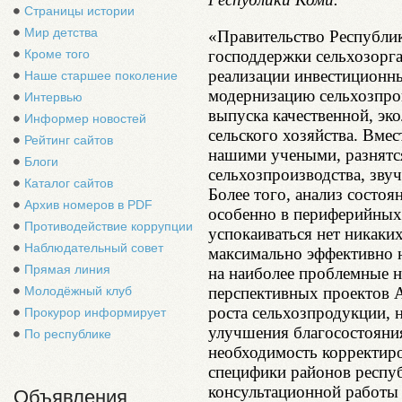
Страницы истории
Мир детства
«Правительство Республик
господдержки сельхозорга
Кроме того
реализации инвестиционны
Наше старшее поколение
модернизацию сельхозпро
Интервью
выпуска качественной, эк
Информер новостей
сельского хозяйства. Вмес
Рейтинг сайтов
нашими учеными, разнятся
Блоги
сельхозпроизводства, зву
Каталог сайтов
Более того, анализ состоя
Архив номеров в PDF
особенно в периферийных 
Противодействие коррупции
успокаиваться нет никаких
Наблюдательный совет
максимально эффективно н
Прямая линия
на наиболее проблемные н
перспективных проектов А
Молодёжный клуб
роста сельхозпродукции, 
Прокурор информирует
улучшения благосостояния
По республике
необходимость корректир
специфики районов респу
консультационной работы 
Объявления