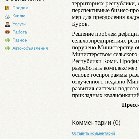
территориях республики, с
Продам
перспективные бизнес-про
Куплю
мер для преодоления кадро
Буров.
Услуги
Работа
Решение проблем дефицит
сельхозпредприятиях респ
Разное
поручено Министерству о
Авто-объявления
Министерством сельского 
Республики Коми. Профил
разработать комплекс мер 
основе госпрограммы раз
озвученного недавно Мин
развития системы подгот
прикладных квалификаций
Пресс
Комментарии (0)
Оставить комментарий