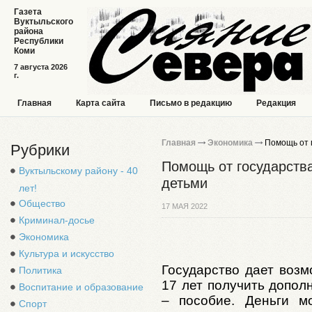
Газета
Вуктыльского
района
Республики
Коми
7 августа 2026
г.
Главная
Карта сайта
Письмо в редакцию
Редакция
Главная
Экономика
Помощь от г
Рубрики
Помощь от государства
Вуктыльскому району - 40
детьми
лет!
Общество
17 МАЯ 2022
Криминал-досье
Экономика
Культура и искусство
Государство дает возм
Политика
17 лет получить допо
Воспитание и образование
– пособие. Деньги м
Спорт