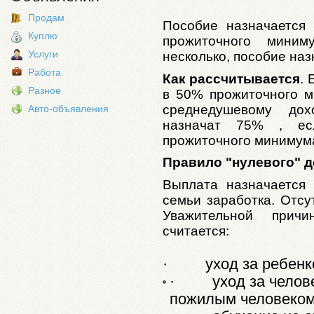
Продам
Пособие назначается
Куплю
прожиточного мини
Услуги
несколько, пособие наз
Работа
Как рассчитывается
.
Разное
в 50% прожиточного м
среднедушевому до
Авто-объявления
назначат 75% , ес
прожиточного минимума
Правило "нулевого" 
Выплата назначается
семьи заработка. Отсу
Уважительной прич
считается:
·
уход за ребенк
·
уход за чело
пожилым человеком 