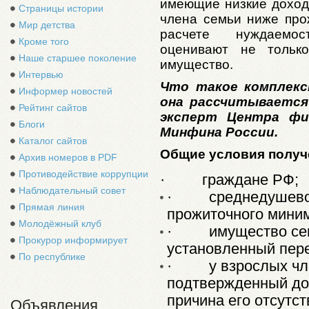
имеющие низкие доход
Страницы истории
члена семьи ниже про
Мир детства
расчете нуждаемос
Кроме того
оценивают не тольк
Наше старшее поколение
имущество.
Интервью
Что такое комплекс
Информер новостей
она рассчитывается
Рейтинг сайтов
эксперт Центра фи
Блоги
Минфина России.
Каталог сайтов
Общие условия получ
Архив номеров в PDF
Противодействие коррупции
·
граждане РФ;
Наблюдательный совет
·
среднедушево
Прямая линия
прожиточного мини
Молодёжный клуб
·
имущество се
Прокурор информирует
установленный пере
По республике
·
у взрослых чл
подтвержденный до
причина его отсутст
Объявления