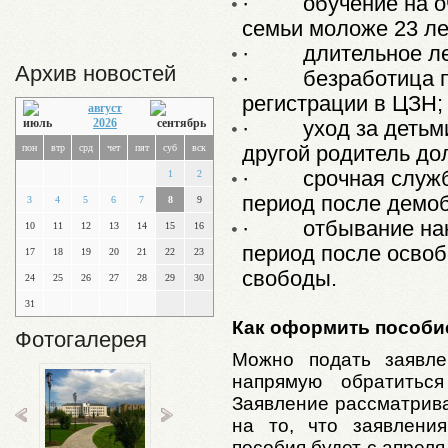
·
обучение на 
семьи моложе 23 ле
·
длительное л
Архив новостей
·
безработица 
регистрации в ЦЗН;
август
2026
·
уход за детьм
пон
втр
срд
чет
пят
суб
вск
другой родитель до
·
срочная служ
1
2
период после демо
3
4
5
6
7
8
9
·
отбывание на
10
11
12
13
14
15
16
период после осво
17
18
19
20
21
22
23
свободы.
24
25
26
27
28
29
30
31
Как оформить пособи
Фотогалерея
Можно подать заявле
напрямую обратитьс
Заявление рассматрива
на то, что заявлени
пособия будет с апреля,