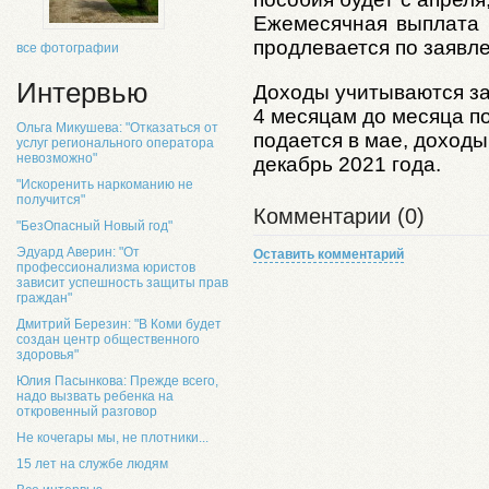
Ежемесячная выплата 
продлевается по заявл
все фотографии
Интервью
Доходы учитываются з
4 месяцам до месяца под
Ольга Микушева: "Отказаться от
подается в мае, доходы
услуг регионального оператора
невозможно"
декабрь 2021 года.
"Искоренить наркоманию не
получится"
Комментарии (0)
"БезОпасный Новый год"
Эдуард Аверин: "От
Оставить комментарий
профессионализма юристов
зависит успешность защиты прав
граждан"
Дмитрий Березин: "В Коми будет
создан центр общественного
здоровья"
Юлия Пасынкова: Прежде всего,
надо вызвать ребенка на
откровенный разговор
Не кочегары мы, не плотники...
15 лет на службе людям