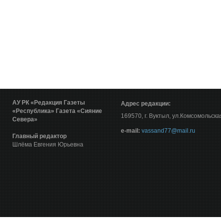
АУ РК «Редакция Газеты
Адрес редакции:
«Республика»
Газета «Сияние
169570, г. Вуктыл, ул.Комсомольска
Севера»
е-mail:
vassand77@mail.ru
Главный редактор
Шлёма Евгения Юрьевна