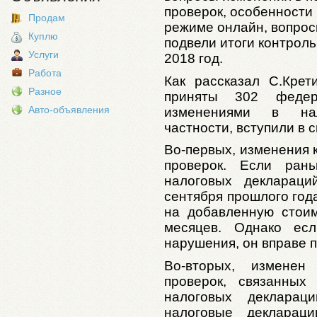
проверок, особенности 
Продам
режиме онлайн, вопрос
Куплю
подвели итоги контрол
Услуги
2018 год.
Работа
Как рассказал С.Крет
Разное
приняты 302 федер
Авто-объявления
изменениями в нал
частности, вступили в 
Во-первых, изменения 
проверок. Если ран
налоговых деклараци
сентября прошлого год
на добавленную стоим
месяцев. Однако есл
нарушения, он вправе п
Во-вторых, изменен
проверок, связанных
налоговых декларац
налоговые декларац