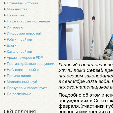
Страницы истории
Мир детства
Кроме того
Наше старшее поколение
Интервью
Информер новостей
Рейтинг сайтов
Блоги
Каталог сайтов
Архив номеров в PDF
Противодействие коррупции
Главный госналогинсп
Наблюдательный совет
УФНС Коми Сергей Кре
налоговом законодате
Прямая линия
в сентябре 2018 года. 
Молодёжный клуб
налогоплательщиков в
Прокурор информирует
По республике
Подробно об этом инсп
обсуждениях в Сыктывк
февраля. Участники пу
Объявления
вопросы изменения в п