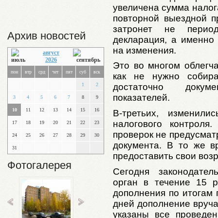
увеличена сумма налог
повторной выездной п
затронет не перио
Архив новостей
декларация, а именно 
на изменения.
август
2026
Это во многом облегча
пон
втр
срд
чет
пят
суб
вск
как не нужно собира
1
2
достаточно докум
показателей.
3
4
5
6
7
8
9
10
11
12
13
14
15
16
В-третьих, изменили
налогового контроля
17
18
19
20
21
22
23
проверок не предусмат
24
25
26
27
28
29
30
документа. В то же 
31
предоставить свои воз
Фотогалерея
Сегодня законодател
орган в течение 15 
дополнения по итогам 
дней дополнение вруча
указаны все проведе