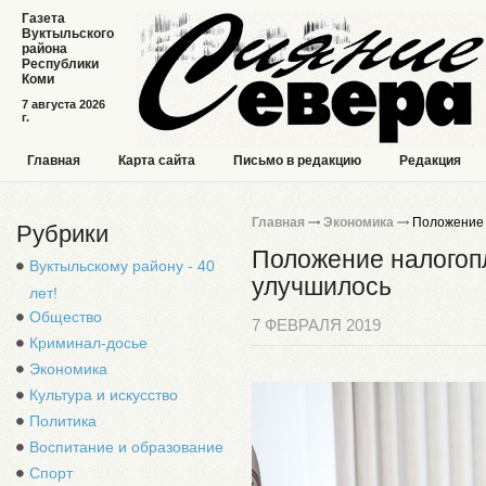
Газета
Вуктыльского
района
Республики
Коми
7 августа 2026
г.
Главная
Карта сайта
Письмо в редакцию
Редакция
Главная
Экономика
Положение 
Рубрики
Положение налогоп
Вуктыльскому району - 40
улучшилось
лет!
Общество
7 ФЕВРАЛЯ 2019
Криминал-досье
Экономика
Культура и искусство
Политика
Воспитание и образование
Спорт