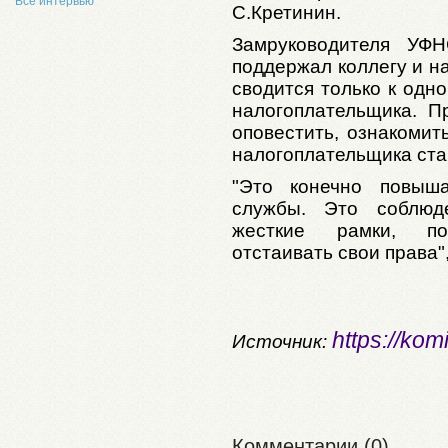
Все интервью
С.Кретинин.
Замруководителя УФ
поддержал коллегу и н
сводится только к одн
налогоплательщика. П
оповестить, ознакомит
налогоплательщика ста
"Это конечно повыша
службы. Это соблюде
жесткие рамки, по
отстаивать свои права"
https://kom
Источник:
Комментарии (0)