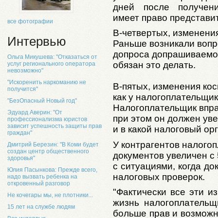
дней после получени
имеет право представи
все фотографии
В-четвертых, изменени
Интервью
Раньше возникали вопр
допроса допрашиваемом
Ольга Микушева: "Отказаться от
обязан это делать.
услуг регионального оператора
невозможно"
"Искоренить наркоманию не
В-пятых, изменения ко
получится"
как у налогоплательщико
"БезОпасный Новый год"
Налогоплательщик впра
Эдуард Аверин: "От
при этом он должен ув
профессионализма юристов
зависит успешность защиты прав
и в какой налоговый ор
граждан"
У контрагентов налого
Дмитрий Березин: "В Коми будет
создан центр общественного
документов увеличен с 
здоровья"
с ситуациями, когда д
Юлия Пасынкова: Прежде всего,
налоговых проверок.
надо вызвать ребенка на
откровенный разговор
"Фактически все эти и
Не кочегары мы, не плотники...
жизнь налогоплательщи
15 лет на службе людям
больше прав и возможно