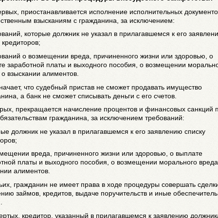
ервых, приостанавливается исполнение исполнительных документо
ственным взысканиям с гражданина, за исключением:
ований, которые должник не указал в прилагавшемся к его заявлен
 кредиторов;
ований о возмещении вреда, причиненного жизни или здоровью, о
те заработной платы и выходного пособия, о возмещении моральн
 о взыскании алиментов.
начает, что судебный пристав не сможет продавать имущество
нина, а банк не сможет списывать деньги с его счетов.
орых, прекращается начисление процентов и финансовых санкций 
бязательствам гражданина, за исключением требований:
рые должник не указал в прилагавшемся к его заявлению списку
оров;
змещении вреда, причиненного жизни или здоровью, о выплате
тной платы и выходного пособия, о возмещении морального вреда
ании алиментов.
ьих, гражданин не имеет права в ходе процедуры совершать сделк
нию займов, кредитов, выдаче поручительств и иные обеспечител
.
ертых, кредитор, указанный в прилагавшемся к заявлению должник