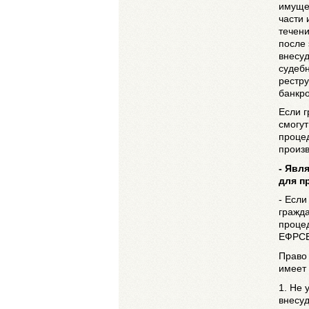
имуще
части 
течени
после
внесуд
судебн
рестр
банкро
Если г
смогут
проце
произв
- Явл
для п
- Если
гражда
проце
ЕФРСБ
Право
имеет 
1. Не 
внесуд