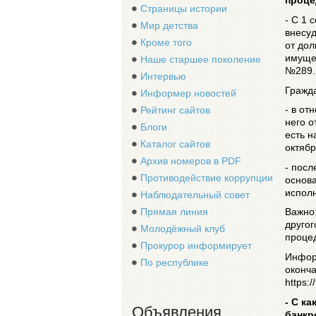
проце
Страницы истории
- С 1 
Мир детства
внесуд
Кроме того
от дол
имущес
Наше старшее поколение
№289.
Интервью
Гражда
Информер новостей
- в от
Рейтинг сайтов
него о
Блоги
есть н
Каталог сайтов
октяб
Архив номеров в PDF
- посл
Противодействие коррупции
основ
исполн
Наблюдательный совет
Прямая линия
Важно:
другог
Молодёжный клуб
процед
Прокурор информирует
Инфор
По республике
оконч
https:/
- С к
Объявления
банкр