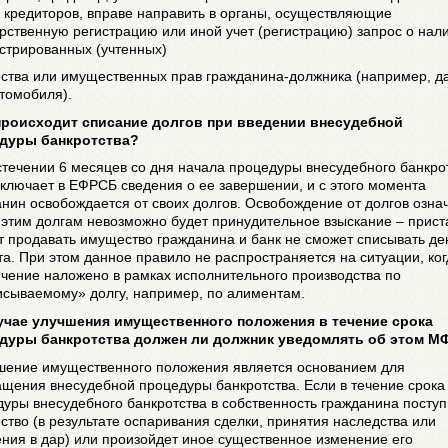
 кредиторов, вправе направить в органы, осуществляющие
рственную регистрацию или иной учет (регистрацию) запрос о нал
стрированных (учтенных)
ства или имущественных прав гражданина-должника (например, д
томобиля).
 происходит списание долгов при введении внесудебной
дуры банкротства?
стечении 6 месяцев со дня начала процедуры внесудебного банкро
ключает в ЕФРСБ сведения о ее завершении, и с этого момента
нин освобождается от своих долгов. Освобождение от долгов означ
 этим долгам невозможно будет принудительное взыскание – прист
 продавать имущество гражданина и банк не сможет списывать де
та. При этом данное правило не распространяется на ситуации, ког
чение наложено в рамках исполнительного производства по
исываемому» долгу, например, по алиментам.
лучае улучшения имущественного положения в течение срока
дуры банкротства должен ли должник уведомлять об этом М
чшение имущественного положения является основанием для
щения внесудебной процедуры банкротства. Если в течение срока
уры внесудебного банкротства в собственность гражданина поступ
тво (в результате оспаривания сделки, принятия наследства или
ния в дар) или произойдет иное существенное изменение его