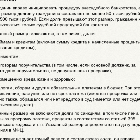
данин вправе инициировать процедуру внесудебного банкротства, 
размер долгов у гражданина составляет не менее 50 тысяч рублей
500 тысяч рублей. Если долги превышают этот размер, гражданин 
ьзоваться только судебной процедурой банкротства.
анный размер включаются, в том числе, долги:
аймам и кредитам (включая сумму кредита и начисленные проценты
вание кредитом);
лиментам;
оговорам поручительства (в том числе, если основной должник, за
го дано поручительство, не допускал пока просрочки);
озмещению вреда жизни и здоровью;
алогам, сборам и другим обязательным платежам в бюджет. При эт
значения, наступил или нет срок платежа (имеется просрочка или н
о также, обращался или нет кредитор в суд (имеется или нет суд
взыскании долга).
анный размер не включаются долги по санкциям, в том числе пени,
 за просрочку платежа, проценты в соответствии со статьей 395
нского кодекса и т. п. Указанный размер определяется на дату под
ения в МФЦ.
олжник не знает точный размер и состав своего долга, он вправе