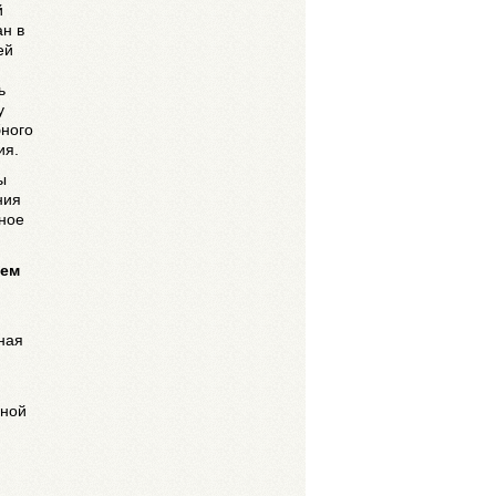
й
ан в
ей
ь
у
бного
ия.
ы
ния
ное
ием
и
ная
бной