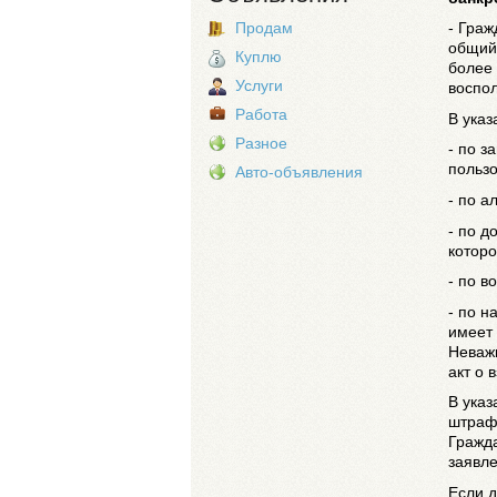
Продам
- Граж
общий 
Куплю
более 
Услуги
воспол
Работа
В указ
Разное
- по з
пользо
Авто-объявления
- по а
- по д
которо
- по в
- по н
имеет 
Неважн
акт о 
В указ
штрафы
Гражда
заявл
Если д