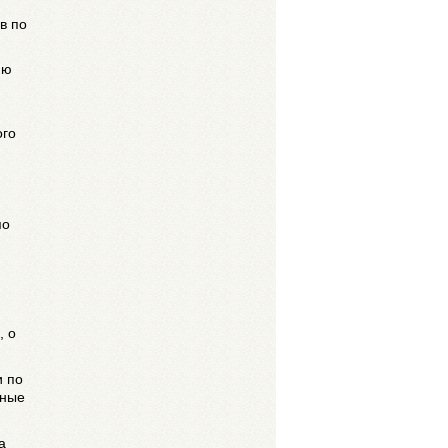
в по
ию
ого
по
, о
и по
ьные
а