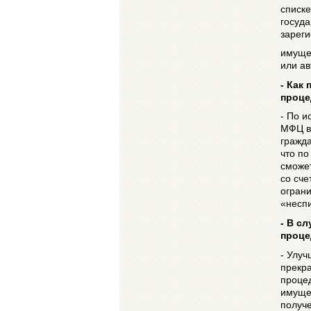
списке
госуда
зареги
имуще
или ав
- Как
проце
- По и
МФЦ в
гражда
что по
сможет
со сче
ограни
«несп
- В с
проце
- Улу
прекра
процед
имущес
получе