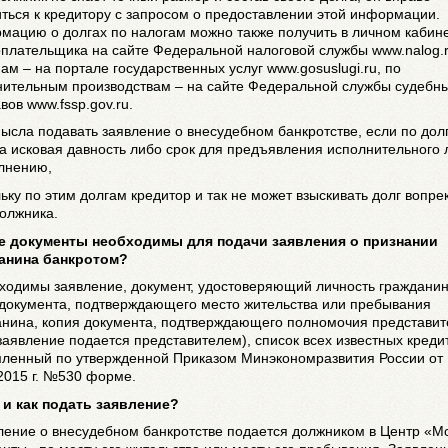
ться к кредитору с запросом о предоставлении этой информации.
мацию о долгах по налогам можно также получить в личном кабин
плательщика на сайте Федеральной налоговой службы www.nalog.r
м – на портале государственных услуг www.gosuslugi.ru, по
нительным производствам – на сайте Федеральной службы судебн
вов www.fssp.gov.ru.
ысла подавать заявление о внесудебном банкротстве, если по дол
а исковая давность либо срок для предъявления исполнительного 
олнению,
ьку по этим долгам кредитор и так не может взыскивать долг вопре
олжника.
ие документы необходимы для подачи заявления о признании
анина банкротом?
ходимы заявление, документ, удостоверяющий личность гражданин
 документа, подтверждающего место жительства или пребывания
анина, копия документа, подтверждающего полномочия представит
заявление подается представителем), список всех известных креди
ленный по утвержденной Приказом Минэкономразвития России от
2015 г. №530 форме.
а и как подать заявление?
ление о внесудебном банкротстве подается должником в Центр «М