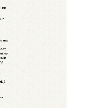
ичии
ачи
тства
ает,
ав не
ньги
да
ФЦ?
ит