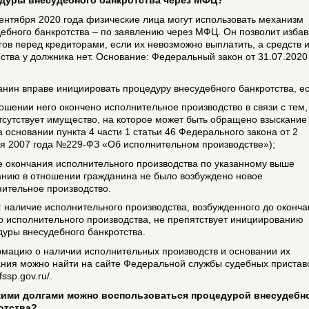
дуры внесудебного банкротства через МФЦ?
сентября 2020 года физические лица могут использовать механизм
ебного банкротства – по заявлению через МФЦ. Он позволит избав
гов перед кредиторами, если их невозможно выплатить, а средств 
тва у должника нет. Основание: Федеральный закон от 31.07.2020 
нин вправе инициировать процедуру внесудебного банкротства, ес
ношении него окончено исполнительное производство в связи с тем, 
тсутствует имущество, на которое может быть обращено взыскание 
а основании пункта 4 части 1 статьи 46 Федерального закона от 2
ря 2007 года №229-ФЗ «Об исполнительном производстве»);
е окончания исполнительного производства по указанному выше
анию в отношении гражданина не было возбуждено новое
ительное производство.
 наличие исполнительного производства, возбужденного до оконч
о исполнительного производства, не препятствует инициированию
уры внесудебного банкротства.
мацию о наличии исполнительных производств и основании их
ания можно найти на сайте Федеральной службы судебных пристав
/fssp.gov.ru/.
акими долгами можно воспользоваться процедурой внесудебн
отства?