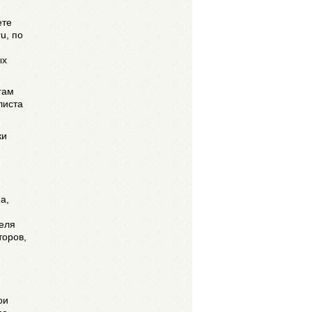
ете
u, по
ых
гам
листа
ки
а,
еля
торов,
ои