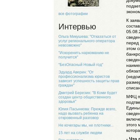
докуме
подае
эконом
все фотографии
К заяв
Интервью
соста
05.08.
Ольга Микушева: "Отказаться от
сведен
услуг регионального оператора
перед 
невозможно"
этом с
"Искоренить наркоманию не
банкро
получится"
сведен
"БезОпасный Новый год"
наимен
обязат
Эдуард Аверин: "От
(недои
профессионализма юристов
зависит успешность защиты прав
разме
граждан"
списан
Дмитрий Березин: "В Коми будет
МФЦ пр
создан центр общественного
здоровья"
подтве
Едины
Юлия Пасынкова: Прежде всего,
сведен
надо вызвать ребенка на
откровенный разговор
включе
этого 
Не кочегары мы, не плотники...
котора
15 лет на службе людям
- Что