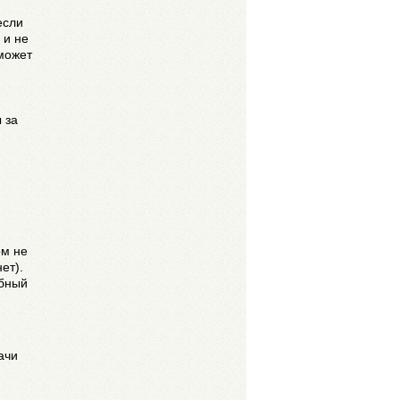
если
 и не
может
 за
ом не
ет).
ебный
ачи