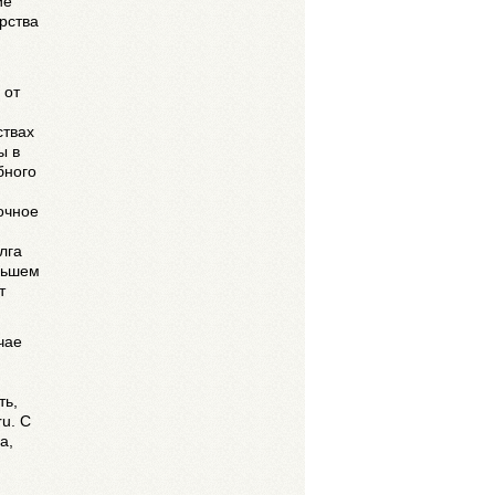
ие
рства
 от
ствах
ы в
бного
очное
лга
ньшем
т
чае
ть,
u. С
а,