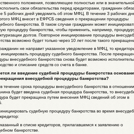
ственного положения, позволяющее полностью или в значительно
исполнить свои обязательства перед кредиторами, гражданин обяз
е 5 рабочих дней уведомить об этом МФЦ. В течение 3 рабочих дн
 этого МФЦ внесет в ЕФРСБ сведения о прекращении процедуры
ебного банкротства. В таком случае гражданин может инициироват
ую процедуру банкротства, чтобы применить, например, процедур
уктуризации долгов. Повторное инициирование процедуры внесуде
тства возможно будет только через 10 лет после такого прекращен
ражданин не направит указанное уведомление в МФЦ, то кредитор
 инициировать процедуру судебного банкротства. После прекраще
дуры внесудебного банкротства снова будет возможно исполнитель
одство и списание средств со счета в банке.
яется ли введение судебной процедуры банкротства основан
рекращения внесудебной процедуры банкротства?
 в течение срока процедуры внесудебного банкротства в отношени
нина будет введена судебная процедура банкротства, то внесудеб
дура будет прекращена путем внесения МФЦ сведений об этом в
.
 инициировать судебную процедуру банкротства во время внесуде
кредитор:
указанный в списке кредиторов, прилагавшемся к заявлению о
ебном банкротстве.