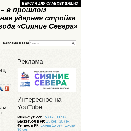
ВЕРСИЯ ДЛЯ СЛАБОВИДЯЩИХ
– в прошлом
ная ударная стройка
вода «Сияние Севера»
Реклама в газете
Реклама на сайте
Реклама
иц
Интересное на
YouTube
ана
г.
Мини-футбол:
15 сек
30 сек
Баскетбол в РК:
15 сек
30 сек
Фитнес в РК:
Ежова 15 сек
Ежова
30 сек