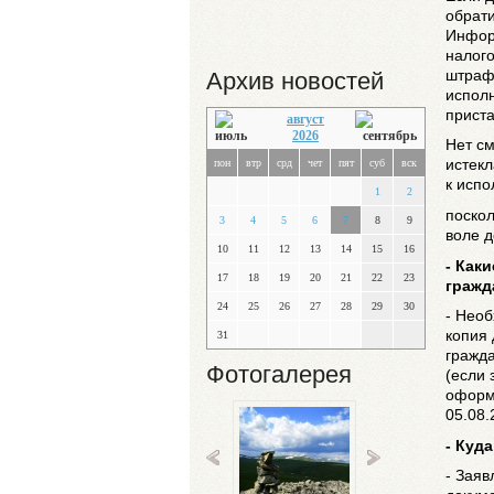
обрати
Инфор
налого
штрафа
Архив новостей
испол
приста
август
2026
Нет см
истекл
пон
втр
срд
чет
пят
суб
вск
к исп
1
2
поскол
3
4
5
6
7
8
9
воле д
10
11
12
13
14
15
16
- Как
17
18
19
20
21
22
23
гражд
24
25
26
27
28
29
30
- Необ
копия
31
гражд
Фотогалерея
(если 
оформ
05.08.
- Куд
- Заяв