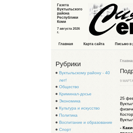
Газета
Вуктыльского
района
Республики
Коми
7 августа 2026
г.
Главная
Карта сайта
Письмо в
Главна
Рубрики
Подр
Вуктыльскому району - 40
лет!
9 МАРТА
Общество
Криминал-досье
25 фе
Экономика
Вуктыл
Культура и искусство
физиче
Костор
Политика
Вуктыл
Воспитание и образование
- Как
Спорт