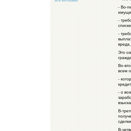
Все интервью
- Во-п
имуще
- треб
списке
- треб
выпла
вреда,
Это оз
гражда
Во-вт
всем о
- кото
кредит
- о во
зарабо
взыск
В-трет
получе
сделки
В-четв