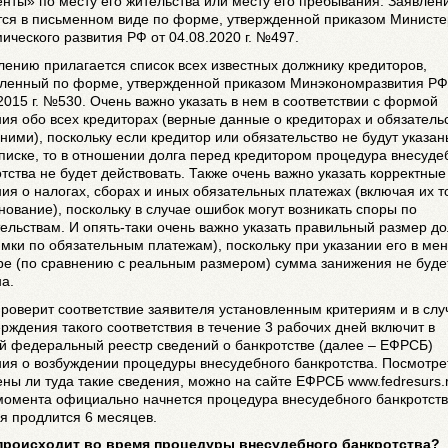
нты» по месту его жительства или месту его пребывания. Заявлен
тся в письменном виде по форме, утвержденной приказом Министе
ического развития РФ от 04.08.2020 г. №497.
лению прилагается список всех известных должнику кредиторов,
вленный по форме, утвержденной приказом Минэкономразвития РФ
2015 г. №530. Очень важно указать в нем в соответствии с формой
ия обо всех кредиторах (верные данные о кредиторах и обязатель
ними), поскольку если кредитор или обязательство не будут указан
писке, то в отношении долга перед кредитором процедура внесуде
тства не будет действовать. Также очень важно указать корректные
ия о налогах, сборах и иных обязательных платежах (включая их т
ование), поскольку в случае ошибок могут возникать споры по
ельствам. И опять-таки очень важно указать правильный размер до
мки по обязательным платежам), поскольку при указании его в ме
ре (по сравнению с реальным размером) сумма занижения не буде
а.
оверит соответствие заявителя установленным критериям и в слу
рждения такого соответствия в течение 3 рабочих дней включит в
й федеральный реестр сведений о банкротстве (далее – ЕФРСБ)
ия о возбуждении процедуры внесудебного банкротства. Посмотре
ны ли туда такие сведения, можно на сайте ЕФРСБ www.fedresurs.r
момента официально начнется процедура внесудебного банкротств
я продлится 6 месяцев.
 происходит во время процедуры внесудебного банкротства?