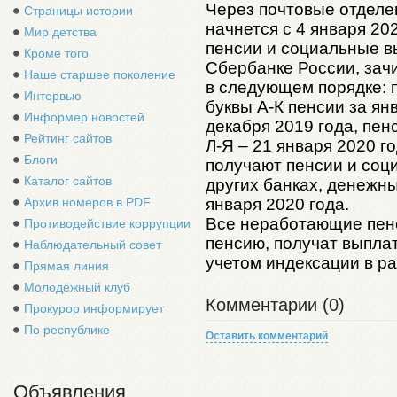
Через почтовые отделе
Страницы истории
начнется с 4 января 2
Мир детства
пенсии и социальные в
Кроме того
Сбербанке России, зач
Наше старшее поколение
в следующем порядке: 
Интервью
буквы А-К пенсии за ян
Информер новостей
декабря 2019 года, пе
Рейтинг сайтов
Л-Я – 21 января 2020 г
Блоги
получают пенсии и соц
Каталог сайтов
других банках, денежн
января 2020 года.
Архив номеров в PDF
Все неработающие пен
Противодействие коррупции
пенсию, получат выпла
Наблюдательный совет
учетом индексации в р
Прямая линия
Молодёжный клуб
Комментарии (0)
Прокурор информирует
По республике
Оставить комментарий
Объявления