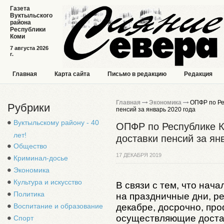
Газета
Вуктыльского
района
Республики
Коми
7 августа 2026
г.
Главная
Карта сайта
Письмо в редакцию
Редакция
Главная
Экономика
ОПФР по Ре
Рубрики
пенсий за январь 2020 года
Вуктыльскому району - 40
ОПФР по Республике К
лет!
доставки пенсий за ян
Общество
17 ДЕКАБРЯ 2019
Криминал-досье
Экономика
Культура и искусство
В связи с тем, что нач
Политика
на праздничные дни, р
декабре, досрочно, пр
Воспитание и образование
осуществляющие достав
Спорт