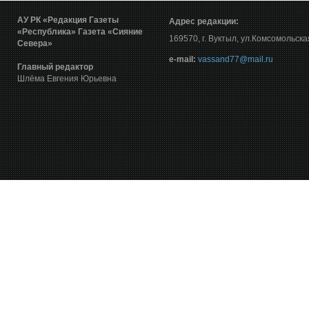
АУ РК «Редакция Газеты
Адрес редакции:
«Республика»
Газета «Сияние
169570, г. Вуктыл, ул.Комсомольска
Севера»
е-mail:
vassand77@mail.ru
Главный редактор
Шлёма Евгения Юрьевна