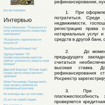
рефинансировании, нуж
все фотографии
1.
При оформле
потратиться. Среди
Интервью
недвижимости, госпо
Ольга Микушева: "Отказаться от
регистрацию права с
услуг регионального оператора
нотариальных услуг и
невозможно"
средств в другой банк,
"Искоренить наркоманию не
получится"
"БезОпасный Новый год"
2.
До момен
Эдуард Аверин: "От
предыдущего заклад
профессионализма юристов
зависит успешность защиты прав
считаться необеспе
граждан"
высокая ставка. Д
Дмитрий Березин: "В Коми будет
рефинансирования ст
создан центр общественного
здоровья"
Росреестр зарегистрир
Юлия Пасынкова: Прежде всего,
надо вызвать ребенка на
откровенный разговор
3.
При ре
Не кочегары мы, не плотники...
платежеспособность 
15 лет на службе людям
проверяется кредитна