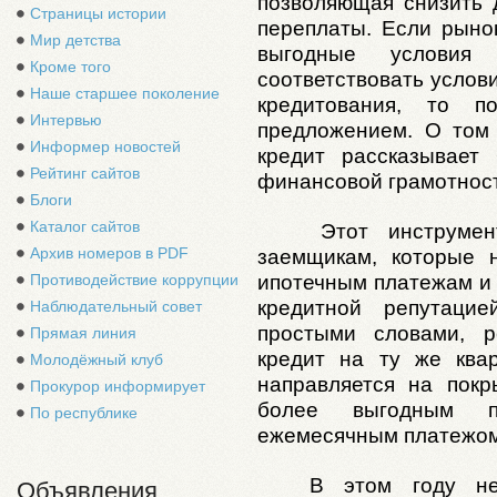
позволяющая снизить 
Страницы истории
переплаты. Если рыно
Мир детства
выгодные условия 
Кроме того
соответствовать услов
Наше старшее поколение
кредитования, то п
Интервью
предложением. О том
Информер новостей
кредит рассказывае
т 
Рейтинг сайтов
финансовой грамотнос
Блоги
Каталог сайтов
Этот инструме
Архив номеров в PDF
заемщикам, которые 
ипотечным платежам и
Противодействие коррупции
кредитной репутацие
Наблюдательный совет
простыми словами, 
Прямая линия
кредит на ту же квар
Молодёжный клуб
направляется на покр
Прокурор информирует
более выгодным п
По республике
ежемесячным платежом 
В этом году не
Объявления