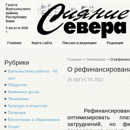
Газета
Вуктыльского
района
Республики
Коми
5 августа 2026
г.
Главная
Карта сайта
Письмо в редакцию
Редакция
Главная
Экономика
О рефинанс
Рубрики
О рефинансировани
Вуктыльскому району - 40
лет!
25 АВГУСТА 2022
Общество
Криминал-досье
Экономика
Культура и искусство
Рефинансировани
Политика
оптимизировать п
Воспитание и образование
затруднений, но фи
Спорт