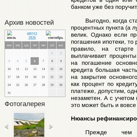
банком уже без поручит
Выгодно, когда ст
Архив новостей
процентных пункта (а л
август
велик. Однако если п
2026
погашения ипотеки, то
пон
втр
срд
чет
пят
суб
вск
правило, на старт
1
2
выплачивает проценты
3
4
5
6
7
8
9
на погашение основн
кредита большая част
10
11
12
13
14
15
16
на закрытие основного
17
18
19
20
21
22
23
как процент по кредит
24
25
26
27
28
29
30
платеже, допустим, одн
31
незаметен. А с учетом
Фотогалерея
это может быть и вовсе
Нюансы рефинансиро
Прежде чем