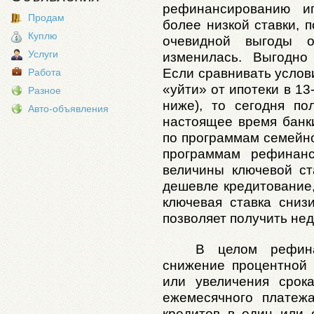
рефинансированию и
Продам
более низкой ставки, 
Куплю
очевидной выгоды 
Услуги
изменилась. Выгодно
Если сравнивать услови
Работа
«уйти» от ипотеки в 13
Разное
ниже), то сегодня по
Авто-объявления
настоящее время банк
по программам семейно
программам рефинанс
величины ключевой с
дешевле кредитование,
ключевая ставка сниз
позволяет получить не
В целом рефин
снижение процентной 
или увеличения срок
ежемесячного платеж
кредитов в один или