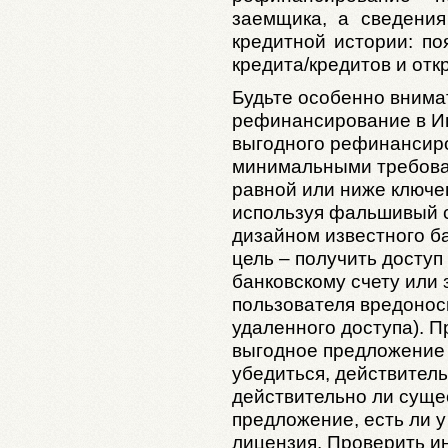
заемщика, а сведени
кредитной истории: по
кредита/кредитов и отк
Будьте особенно внима
рефинансирование в И
выгодного рефинансиро
минимальными требован
равной или ниже ключе
используя фальшивый 
дизайном известного ба
цель – получить досту
банковскому счету или 
пользователя вредонос
удаленного доступа). 
выгодное предложение
убедиться, действитель
действительно ли суще
предложение, есть ли у
лицензия. Проверить 