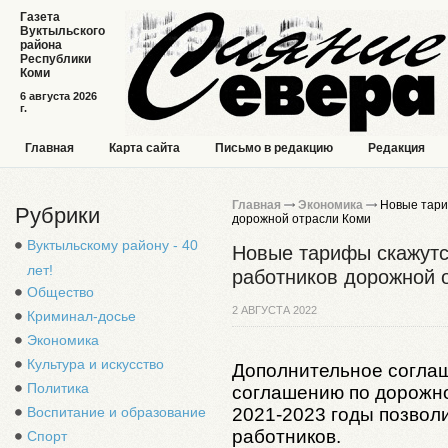
Газета
Вуктыльского
района
Республики
Коми
6 августа 2026
г.
Главная
Карта сайта
Письмо в редакцию
Редакция
Главная
Экономика
Новые тариф
Рубрики
дорожной отрасли Коми
Вуктыльскому району - 40
Новые тарифы скажутся
лет!
работников дорожной 
Общество
2 АВГУСТА 2022
Криминал-досье
Экономика
Культура и искусство
Дополнительное согла
Политика
соглашению по дорожно
2021-2023 годы позволи
Воспитание и образование
работников.
Спорт