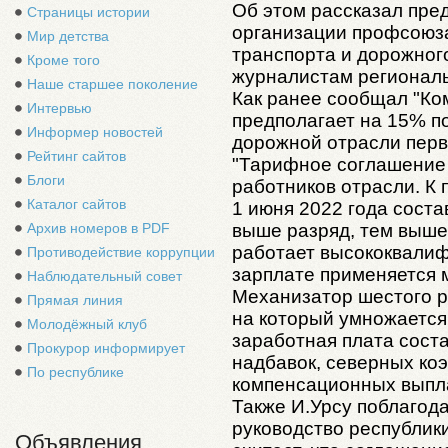
Об этом рассказал пре
Страницы истории
организации профсоюз
Мир детства
транспорта и дорожног
Кроме того
журналистам регионал
Наше старшее поколение
Как ранее сообщал "Ко
Интервью
предполагает на 15% п
Информер новостей
дорожной отрасли перв
Рейтинг сайтов
"Тарифное соглашение 
Блоги
работников отрасли. К 
Каталог сайтов
1 июня 2022 года соста
выше разряд, тем выше 
Архив номеров в PDF
работает высококвалиф
Противодействие коррупции
зарплате применяется
Наблюдательный совет
Механизатор шестого р
Прямая линия
на который умножается 
Молодёжный клуб
заработная плата соста
Прокурор информирует
надбавок, северных к
По республике
компенсационных выпла
Также И.Урсу поблагод
руководство республик
Объявления