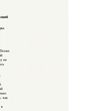
кущий
рка
 Позже
ый
ну не
ось
и
й.
ый
льно
ь: как
 в