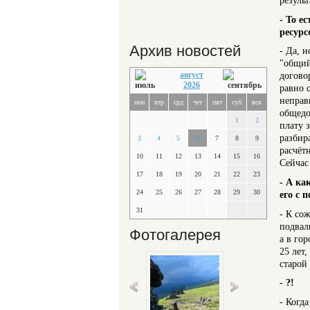
резуль
- То е
ресурс
Архив новостей
- Да, н
"общий
август
догово
2026
равно 
неправ
пон
втр
срд
чет
пят
суб
вск
общедо
1
2
плату 
разбир
3
4
5
6
7
8
9
расчёт
10
11
12
13
14
15
16
Сейчас
17
18
19
20
21
22
23
- А ка
24
25
26
27
28
29
30
его с
31
- К со
подвал
Фотогалерея
а в го
25 лет
старой
- ?!
- Когд