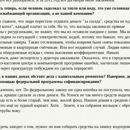
тате все разобрались, и за 2012 год все договоры были заключены.
сть теперь, если человек задолжал за тепло или воду, это уже головная
оснабжающей организации, а не вашей компании?
о главное, что люди перестали отдавать деньги "за соседа", средства не ид
 котел", каждый платит за себя. Но то, что жильцы заключили прямые
ры с ресурсниками, не значит, что мы их оставили наедине с ними. Мы в
следим за ситуацией с электричеством, водой, потому что бывало, что де
ильные замеры. Также отслеживаем, чтобы вовремя были сняты показани
мовым и квартирным счётчикам. Или вот недавний случай. Людям начи
за общедомовые нужды с очень высокими коэффициентами. Начали
аться, даже экспертизу у аудитора заказывали. Оказалось, что в городском
но-кассовом центре в компьютерной программе ошибки, насчитали лишн
 через прокуратуру побуждаем их сделать перерасчёт.
к в ваших домах обстоят дела с капитальным ремонтом? Наверное, д
 помощью федеральной программы софинансирования?
жалению, нет. По федеральному закону ни одна копейка не поступила, мы
ы, крыши сделали за свои деньги. На Усинск не так много средств выделя
роде есть и более старый, чем наш, жилой фонд. Нашим домам в среднем 
, это ещё не худший вариант. Хотя… Знаете, я на собрания жильцов с обр
 трубы хожу…
а речь заходит о том, нужно ли нам собирать средства на замену водопро