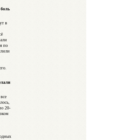
 боль
ут в
сё
лали
я по
слили
его.
елали
 все
лось,
по 20-
езком
водных