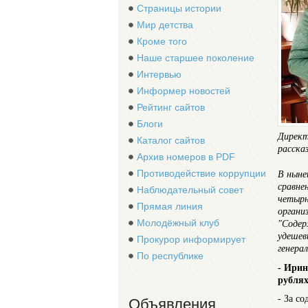
Страницы истории
Мир детства
Кроме того
Наше старшее поколение
Интервью
Информер новостей
Рейтинг сайтов
Блоги
Директ
Каталог сайтов
расска
Архив номеров в PDF
Противодействие коррупции
В ныне
сравне
Наблюдательный совет
четырн
Прямая линия
органи
Молодёжный клуб
"Содер
удешев
Прокурор информирует
генера
По республике
- Ирин
рубля
- За с
Объявления