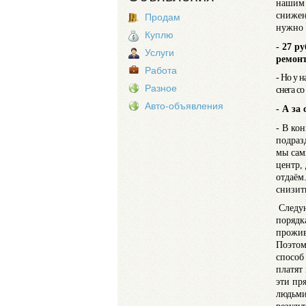
нашим 
снижен
Продам
нужно 
Куплю
- 27 р
Услуги
ремонт
Работа
- Но у н
Разное
снега со
Авто-объявления
- А за
- В ко
подраз
мы сам
центр,
отдаём
снизит
Следую
порядк
прожив
Поэтом
способ
платят 
эти пр
людьми 