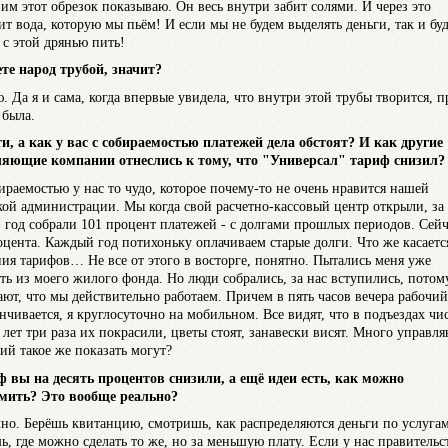
я им этот обрезок показываю. Он весь внутри забит солями. И через это
ит вода, которую мы пьём! И если мы не будем выделять деньги, так и бу
 с этой дрянью пить!
ете народ трубой, значит?
ю. Да я и сама, когда впервые увидела, что внутри этой трубы творится, п
 была.
ти, а как у вас с собираемостью платежей дела обстоят? И как другие
яющие компании отнеслись к тому, что "Универсал" тариф снизил?
бираемостью у нас то чудо, которое почему-то не очень нравится нашей
кой администрации. Мы когда свой расчетно-кассовый центр открыли, за
 год собрали 101 процент платежей - с долгами прошлых периодов. Сейч
оцента. Каждый год потихоньку оплачиваем старые долги. Что же касаетс
ия тарифов… Не все от этого в восторге, понятно. Пытались меня уже
ть из моего жилого фонда. Но люди собрались, за нас вступились, потом
ают, что мы действительно работаем. Причем в пять часов вечера рабочий
анчивается, я круглосуточно на мобильном. Все видят, что в подъездах чис
ь лет три раза их покрасили, цветы стоят, занавески висят. Много управ
ий такое же показать могут?
ф вы на десять процентов снизили, а ещё идеи есть, как можно
мить? Это вообще реально?
чно. Берёшь квитанцию, смотришь, как распределяются деньги по услугам
ь, где можно сделать то же, но за меньшую плату. Если у нас правительс