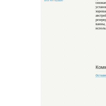
Все интервью
снижае
устано
хороша
австри
резерв
ванны,
исполь
Комм
Остави