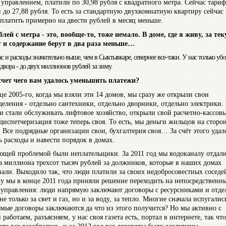
управлением, платили по 30,98 рубля с квадратного метра. Сейчас тариф
 до 27,88 рубля. То есть за стандартную двухкомнатную квартиру сейчас
платить примерно на двести рублей в месяц меньше.
ублей с метра - это, вообще-то, тоже немало. В доме, где я живу, за те
 и содержание берут в два раза меньше…
ас и расходы значительно выше, чем в Сыктывкаре, севернее все-таки. У нас только убо
 двора - до двух миллионов рублей за зиму.
 счет чего вам удалось уменьшить платежи?
нце 2005-го, когда мы взяли эти 14 домов, мы сразу же открыли свои
деления - отдельно сантехники, отдельно дворники, отдельно электрики.
и стали обслуживать лифтовое хозяйство, открыли свой расчетно-кассов
 диспетчеризация тоже теперь своя. То есть, мы деньги жильцов на сторо
. Все подрядные организации свои, бухгалтерия своя… За счёт этого удал
ь расходы и навести порядок в домах.
щей проблемой были неплательщики. За 2011 год мы водоканалу отдал
а миллиона трехсот тысяч рублей за должников, которые в наших домах
али. Выходило так, что люди платили за своих недобросовестных соседе
у мы в конце 2011 года приняли решение переходить на непосредственн
 управления: люди напрямую заключают договоры с ресурсниками и отде
не только за свет и газ, но и за воду, за тепло. Многие сначала испугалис
ямые договоры заключаются да что из этого получится? Но мы активно с
работаем, разъясняем, у нас своя газета есть, портал в интернете, так что