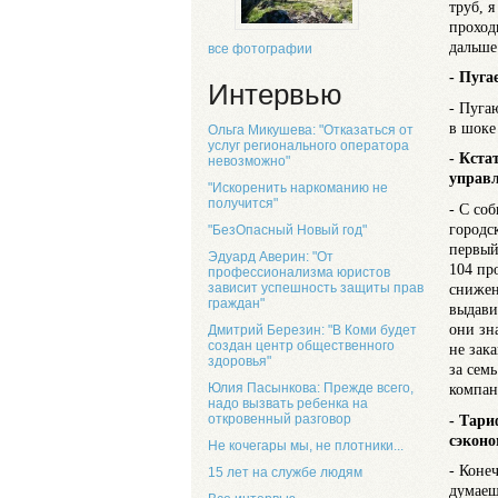
труб, 
проход
дальше
все фотографии
- Пуга
Интервью
- Пуга
в шоке
Ольга Микушева: "Отказаться от
услуг регионального оператора
- Кста
невозможно"
управл
"Искоренить наркоманию не
получится"
- С со
городс
"БезОпасный Новый год"
первый
Эдуард Аверин: "От
104 пр
профессионализма юристов
зависит успешность защиты прав
снижен
граждан"
выдави
они зн
Дмитрий Березин: "В Коми будет
создан центр общественного
не зак
здоровья"
за сем
Юлия Пасынкова: Прежде всего,
компан
надо вызвать ребенка на
- Тари
откровенный разговор
сэконо
Не кочегары мы, не плотники...
- Коне
15 лет на службе людям
думаеш