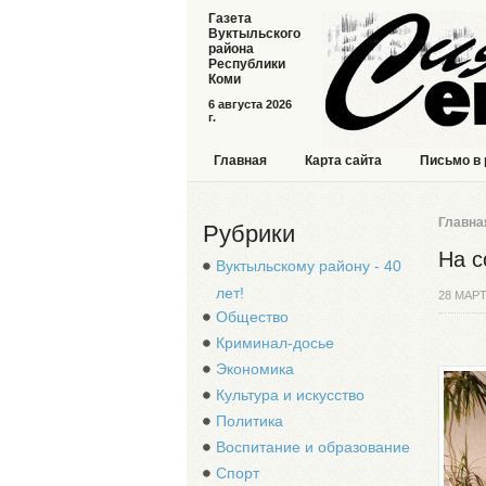
Газета
Вуктыльского
района
Республики
Коми
6 августа 2026
г.
Главная
Карта сайта
Письмо в
Главна
Рубрики
На с
Вуктыльскому району - 40
лет!
28 МАРТ
Общество
Криминал-досье
Экономика
Культура и искусство
Политика
Воспитание и образование
Спорт