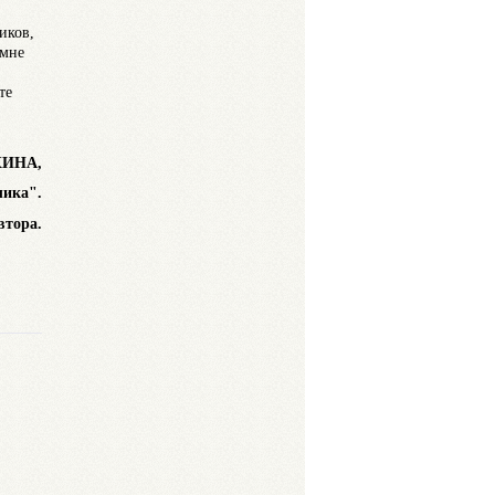
иков,
 мне
те
ХИНА,
лика".
втора.