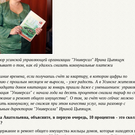
ор усинской управляющей организации "Универсал" Ирина Цыпящук
зывает о том, как ей удалось снизить коммунальные платежи
шние времена, если получаешь счёт за квартиру, в котором цифры по
нию с прошлым месяцем не выросли, - уже радость. А в Усинске жителям
адцати домов квитанции за январь пришли даже с уменьшением: управ
зация "Универсал" с начала года на десять процентов снизила тариф по 
жание и ремонт общего имущества". О том, за счёт чего сейчас можно
ить коммуналку, не снижая при этом качества услуг, наш разговор с
льным директором "Универсала" Ириной Цыпящук.
а Анатольевна, объясните, в первую очередь, 10 процентов - это скол
х?
одержание и ремонт общего имущества жильцы домов, которые находятся 