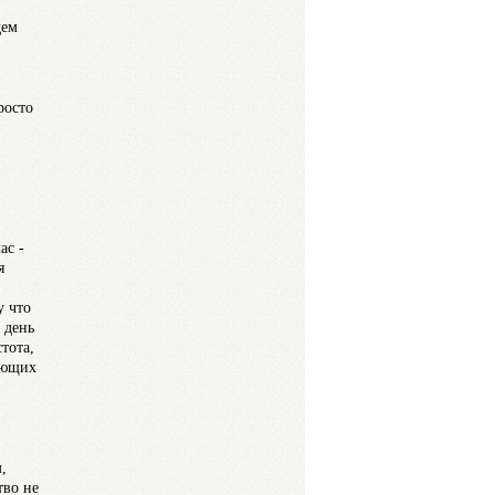
дем
росто
ас -
я
у что
 день
тота,
ляющих
,
тво не