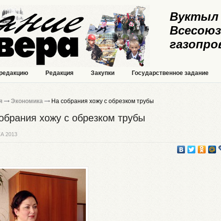
Вуктыл 
Всесоюз
газопро
 редакцию
Редакция
Закупки
Государственное задание
я
Экономика
На собрания хожу с обрезком трубы
обрания хожу с обрезком трубы
А 2013