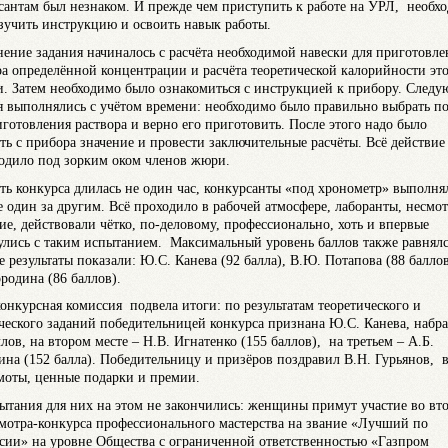
сантам был незнаком. И прежде чем приступить к работе на УРЛ, необх
зучить инструкцию и освоить навык работы.
ение задания начиналось с расчёта необходимой навески для приготовле
ра определённой концентрации и расчёта теоретической калорийности эт
и. Затем необходимо было ознакомиться с инструкцией к прибору. След
я выполнялись с учётом времени: необходимо было правильно выбрать п
иготовления раствора и верно его приготовить. После этого надо было
ть с прибора значение и провести заключительные расчёты. Всё действие
одило под зорким оком членов жюри.
сть конкурса длилась не один час, конкурсанты «под хронометр» выполня
е один за другим. Всё проходило в рабочей атмосфере, лаборанты, несмот
ие, действовали чётко, по-деловому, профессионально, хоть и впервые
улись с таким испытанием. Максимальный уровень баллов также равнялся
 результаты показали: Ю.С. Канева (92 балла), В.Ю. Потапова (88 баллов
ородина (86 баллов).
конкурсная комиссия подвела итоги: по результатам теоретического и
ческого заданий победительницей конкурса признана Ю.С. Канева, набр
ллов, на втором месте – Н.В. Игнатенко (155 баллов), на третьем – А.Б.
на (152 балла). Победительницу и призёров поздравил В.Н. Гурьянов, 
моты, ценные подарки и премии.
ытания для них на этом не закончились: женщины примут участие во вт
смотра-конкурса профессионального мастерства на звание «Лучший по
сии» на уровне Общества с ограниченной ответственностью «Газпром