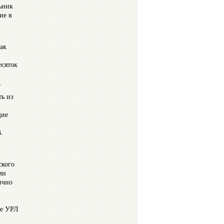
ьник
ие в
ак
есяток
.
ть из
щие
.
ского
ми
ично
ре УРЛ