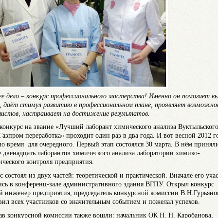
е дело – конкурс профессионального мастерства! Именно он помогает в
, даёт стимул развитию в профессиональном плане, проявляет возможн
листов, настраивает на достижение результатов.
конкурс на звание «Лучший лаборант химического анализа Вуктыльског
азпром переработка» проходит один раз в два года. И вот весной 2012 г
о время для очередного. Первый этап состоялся 30 марта. В нём принял
е двенадцать лаборантов химического анализа лаборатории химико-
ического контроля предприятия.
с состоял из двух частей: теоретической и практической. Вначале его уча
ись в конференц-зале административного здания ВГПУ. Открыл конкурс
й инженер предприятия, председатель конкурсной комиссии В.Н.Гурьяно
вил всех участников со значительным событием и пожелал успехов.
ав конкурсной комиссии также вошли: начальник ОК Н. Н. Каробанова,