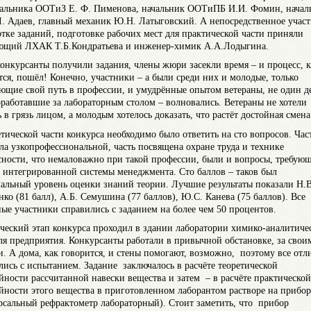
чальника ООТиЗ Е. Ф. Пименова, начальник ООТиПБ И.И. Фомин, начал
. Адаев, главный механик Ю.Н. Латыговский. А непосредственное участ
отке заданий, подготовке рабочих мест для практической части приняли
ющий ЛХАК Т.Б.Кондратьева и инженер-химик А.А.Лодыгина.
конкурсанты получили задания, члены жюри засекли время – и процесс, к
тся, пошёл! Конечно, участники – а были среди них и молодые, только
ющие свой путь в профессии, и умудрённые опытом ветераны, не один д
оработавшие за лабораторным столом – волновались. Ветераны не хотели
 в грязь лицом, а молодым хотелось доказать, что растёт достойная смена
етической части конкурса необходимо было ответить на сто вопросов. Час
ла узкопрофессиональной, часть посвящена охране труда и технике
сности, что немаловажно при такой профессии, были и вопросы, требую
 интегрированной системы менеджмента. Сто баллов – таков был
альный уровень оценки знаний теории. Лучшие результаты показали Н.В
нко (81 балл), А.Б. Семушина (77 баллов), Ю.С. Канева (75 баллов). Все
ные участники справились с заданием на более чем 50 процентов.
ческий этап конкурса проходил в здании лаборатории химико-аналитиче
ля предприятия. Конкурсанты работали в привычной обстановке, за свои
и. А дома, как говорится, и стены помогают, возможно, поэтому все отл
лись с испытанием. Задание заключалось в расчёте теоретической
йности рассчитанной навески вещества и затем – в расчёте практической
йности этого вещества в приготовленном лаборантом растворе на прибо
рсальный рефрактометр лабораторный). Стоит заметить, что прибор