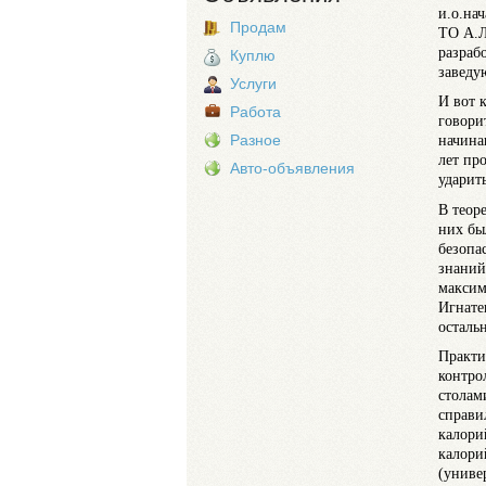
и.о.на
Продам
ТО А.Л
разраб
Куплю
заведу
Услуги
И вот 
Работа
говори
Разное
начина
лет пр
Авто-объявления
ударить
В теор
них бы
безопа
знаний
максим
Игнате
осталь
Практи
контро
столам
справи
калори
калори
(униве