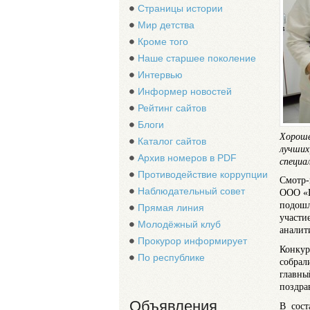
Страницы истории
Мир детства
Кроме того
Наше старшее поколение
Интервью
Информер новостей
Рейтинг сайтов
Блоги
Хороше
Каталог сайтов
лучших
Архив номеров в PDF
специа
Противодействие коррупции
Смотр-
Наблюдательный совет
ООО «Г
подошл
Прямая линия
участи
Молодёжный клуб
аналит
Прокурор информирует
Конкур
По республике
собрал
главны
поздра
Объявления
В сост