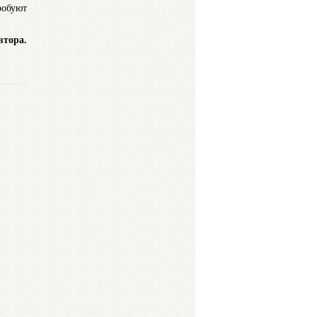
робуют
втора.