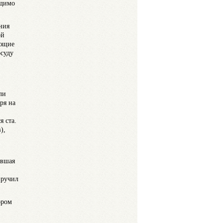
одимо
ния
ой
ующие
осуду
ли
ря на
 ста.
),
авшая
вручил
ором