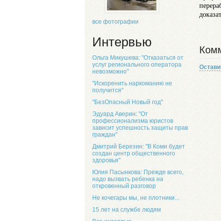
перера
доказа
все фотографии
Интервью
Комм
Ольга Микушева: "Отказаться от
услуг регионального оператора
Остави
невозможно"
"Искоренить наркоманию не
получится"
"БезОпасный Новый год"
Эдуард Аверин: "От
профессионализма юристов
зависит успешность защиты прав
граждан"
Дмитрий Березин: "В Коми будет
создан центр общественного
здоровья"
Юлия Пасынкова: Прежде всего,
надо вызвать ребенка на
откровенный разговор
Не кочегары мы, не плотники...
15 лет на службе людям