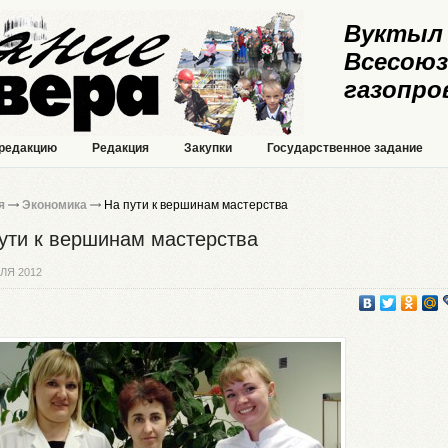
Вуктыл 
Всесоюз
газопро
 редакцию
Редакция
Закупки
Государственное задание
я
Экономика
На пути к вершинам мастерства
ути к вершинам мастерства
ЛЯ 2012