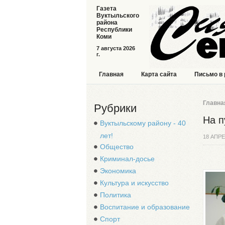
Газета
Вуктыльского
района
Республики
Коми
7 августа 2026
г.
Главная
Карта сайта
Письмо в
Главна
Рубрики
На п
Вуктыльскому району - 40
лет!
18 АПРЕ
Общество
Криминал-досье
Экономика
Культура и искусство
Политика
Воспитание и образование
Спорт