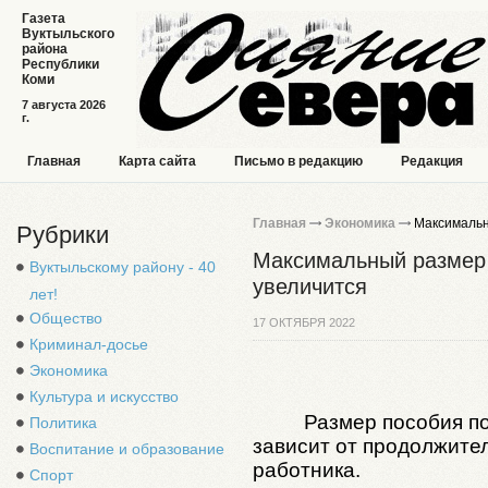
Газета
Вуктыльского
района
Республики
Коми
7 августа 2026
г.
Главная
Карта сайта
Письмо в редакцию
Редакция
Главная
Экономика
Максимальны
Рубрики
Максимальный размер 
Вуктыльскому району - 40
увеличится
лет!
Общество
17 ОКТЯБРЯ 2022
Криминал-досье
Экономика
Культура и искусство
Размер пособия п
Политика
зависит от продолжите
Воспитание и образование
работника.
Спорт