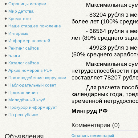
Страницы истории
Максимальная сумм
Мир детства
- 83204 рубля в м
Кроме того
более лет (100% средне
Наше старшее поколение
- 66564 рубля в м
Интервью
лет (80% среднего зара
Информер новостей
- 49923 рубля в м
Рейтинг сайтов
(60% среднего заработк
Блоги
Каталог сайтов
Максимальная сум
нетрудоспособности при
Архив номеров в PDF
составляет 78207 рубл
Противодействие коррупции
Наблюдательный совет
Для расчета пособ
Прямая линия
календарных года, пре
Молодёжный клуб
временной нетрудоспос
Прокурор информирует
Минтруд РФ
По республике
Комментарии (0)
Объявления
Оставить комментарий