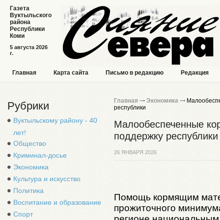
Газета
Вуктыльского
района
Республики
Коми
5 августа 2026
г.
Главная
Карта сайта
Письмо в редакцию
Редакция
Главная
Экономика
Малообеспе
Рубрики
республики
Вуктыльскому району - 40
Малообеспеченные ко
лет!
поддержку республики
Общество
26 ЯНВАРЯ 2026
Криминал-досье
Экономика
Культура и искусство
Политика
Помощь кормящим мате
Воспитание и образование
прожиточного минимум
Спорт
регионе национальным