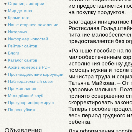
Страницы истории
им предоставляется по
Мир детства
на покупку продуктов.
Кроме того
Благодаря инициативе 
Наше старшее поколение
Ростислава Гольдштей
Интервью
питание малообеспече
Информер новостей
предоставляется без ог
Рейтинг сайтов
«Раньше пособие на по
Блоги
малообеспеченным кор
Каталог сайтов
исполнения ребенку дву
Архив номеров в PDF
помощь нужна и после эт
Противодействие коррупции
министра труда и соци
Наблюдательный совет
Татьяна Майкова. – От
Прямая линия
здоровье малыша. Поэт
принято совершенно с
Молодёжный клуб
скорректировать закон
Прокурор информирует
Теперь пособие продол
По республике
весь период грудного 
ребенка.
Объявления
Для оформления пособи