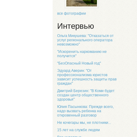
все фотографии
Интервью
Ольга Микушева: "Отказаться от
услуг регионального оператора
невозможно"
"Искоренить наркоманию не
получится"
"БезОпасный Новый год"
Эдуард Аверин: "От
профессионализма юристов
зависит успешность защиты прав
граждан"
Дмитрий Березин: "В Коми будет
создан центр общественного
здоровья"
Юлия Пасынкова: Прежде всего,
надо вызвать ребенка на
откровенный разговор
Не кочегары мы, не плотники...
15 лет на службе людям