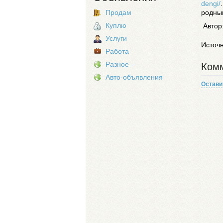
dengi/
родны
Продам
Куплю
Автор
Услуги
Источ
Работа
Разное
Комм
Авто-объявления
Остави