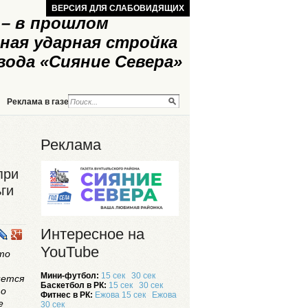
ВЕРСИЯ ДЛЯ СЛАБОВИДЯЩИХ
– в прошлом
ная ударная стройка
вода «Сияние Севера»
Реклама в газете
Реклама на сайте
Реклама
при
ги
Интересное на
YouTube
то
Мини-футбол:
15 сек
30 сек
нется
Баскетбол в РК:
15 сек
30 сек
то
Фитнес в РК:
Ежова 15 сек
Ежова
е
30 сек