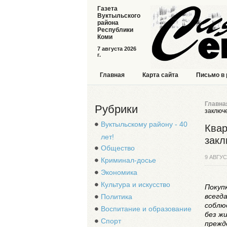
Газета
Вуктыльского
района
Республики
Коми
7 августа 2026
г.
Главная
Карта сайта
Письмо в
Главна
Рубрики
заключе
Вуктыльскому району - 40
Квар
лет!
закл
Общество
9 АВГУС
Криминал-досье
Экономика
Культура и искусство
Покуп
всегд
Политика
соблю
Воспитание и образование
без ж
Спорт
прежд