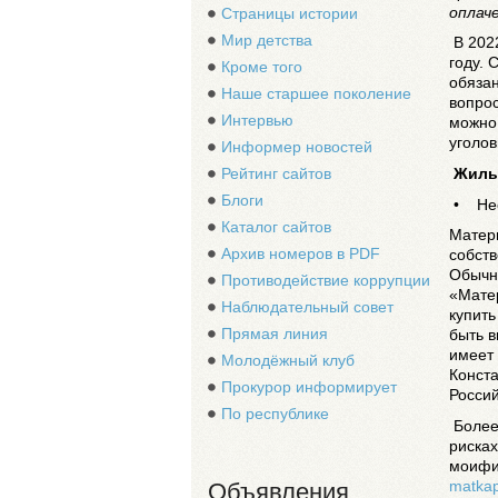
оплач
Страницы истории
Мир детства
В 202
году. 
Кроме того
обязан
Наше старшее поколение
вопрос
Интервью
можно
уголов
Информер новостей
Жилье
Рейтинг сайтов
Блоги
• Нео
Каталог сайтов
Матери
Архив номеров в PDF
собств
Обычн
Противодействие коррупции
«Матер
Наблюдательный совет
купить
Прямая линия
быть в
имеет 
Молодёжный клуб
Конста
Прокурор информирует
Россий
По республике
Более
рисках
моиф
matkap
Объявления