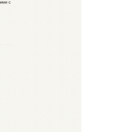
 ими с