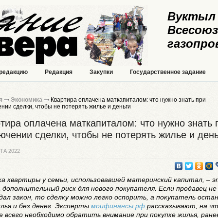
Вуктыл 
Всесоюз
газопро
 редакцию
Редакция
Закупки
Государственное задание
я
Экономика
Квартира оплачена маткапиталом: что нужно знать при
нии сделки, чтобы не потерять жилье и деньги
тира оплачена маткапиталом: что нужно знать 
ючении сделки, чтобы не потерять жилье и день
ТА 2022
ка квартиры у семьи, использовавшей материнский капитал, – э
а дополнительный риск для нового покупателя. Если продавец не
дал закон, то сделку можно легко оспорить, а покупатель оста
илья и без денег. Эксперты
моифинансы.рф
рассказывают, на ч
е всего необходимо обратить внимание при покупке жилья, ране