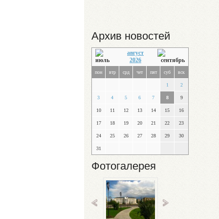
Архив новостей
август
2026
пон
втр
срд
чет
пят
суб
вск
1
2
3
4
5
6
7
8
9
10
11
12
13
14
15
16
17
18
19
20
21
22
23
24
25
26
27
28
29
30
31
Фотогалерея