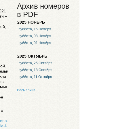
Архив номеров
021
в PDF
ги –
2025 НОЯБРЬ
тей,
суббота, 15 Ноября
а
суббота, 08 Ноября
суббота, 01 Ноября
2025 ОКТЯБРЬ
суббота, 25 Октября
ой.
суббота, 18 Октября
емьи.
ила
суббота, 11 Октября
жны
емья
Весь архив
ен
 о
hena-
e-i-