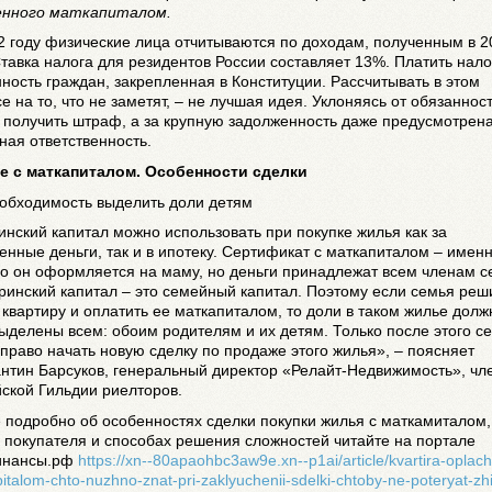
енного маткапиталом.
2 году физические лица отчитываются по доходам, полученным в 2
Ставка налога для резидентов России составляет 13%. Платить нало
ность граждан, закрепленная в Конституции. Рассчитывать в этом
е на то, что не заметят, – не лучшая идея. Уклоняясь от обязаннос
 получить штраф, а за крупную задолженность даже предусмотрен
ная ответственность.
 с маткапиталом. Особенности сделки
бходимость выделить доли детям
нский капитал можно использовать при покупке жилья как за
енные деньги, так и в ипотеку. Сертификат с маткапиталом – именн
о он оформляется на маму, но деньги принадлежат всем членам с
инский капитал – это семейный капитал. Поэтому если семья реш
 квартиру и оплатить ее маткапиталом, то доли в таком жилье дол
ыделены всем: обоим родителям и их детям. Только после этого с
право начать новую сделку по продаже этого жилья», – поясняет
нтин Барсуков, генеральный директор «Релайт-Недвижимость», чл
ской Гильдии риелторов.
 подробно об особенностях сделки покупки жилья с маткамиталом,
 покупателя и способах решения сложностей читайте на портале
инансы.рф
https://xn--80apaohbc3aw9e.xn--p1ai/article/kvartira-oplac
italom-chto-nuzhno-znat-pri-zaklyuchenii-sdelki-chtoby-ne-poteryat-zhil