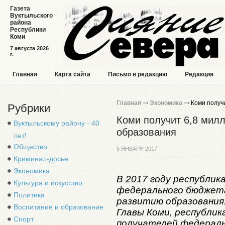
Газета
Вуктыльского
района
Республики
Коми
7 августа 2026
г.
Главная
Карта сайта
Письмо в редакцию
Редакция
Главная
Экономика
Коми получи
Рубрики
Коми получит 6,8 милл
Вуктыльскому району - 40
образования
лет!
Общество
5 ЯНВАРЯ 2017
Криминал-досье
Экономика
В 2017 году республик
Культура и искусство
федерального бюджета
Политика
развитию образования.
Воспитание и образование
Главы Коми, республика
Спорт
получателей федераль