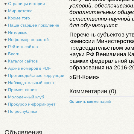
Страницы истории
условий, обеспечиваю
Мир детства
дополнительных обще
естественно-научной 
Кроме того
для обучающихся.
Наше старшее поколение
Интервью
Перечень субъектов ут
Информер новостей
комиссии Министерства
Рейтинг сайтов
председательством зам
науки РФ Вениамина Ка
Блоги
рамках федеральной ц
Каталог сайтов
образования на 2016-2
Архив номеров в PDF
Противодействие коррупции
«БН-Коми»
Наблюдательный совет
Прямая линия
Комментарии (0)
Молодёжный клуб
Оставить комментарий
Прокурор информирует
По республике
Объявления