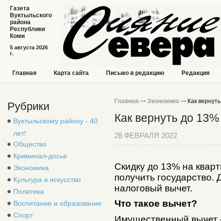
Газета
Вуктыльского
района
Республики
Коми
5 августа 2026
г.
Главная
Карта сайта
Письмо в редакцию
Редакция
Главная
Экономика
Как вернуть
Рубрики
Как вернуть до 13%
Вуктыльскому району - 40
лет!
28 ФЕВРАЛЯ 2022
Общество
Криминал-досье
Скидку до 13% на квар
Экономика
получить государство.
Культура и искусство
налоговый вычет.
Политика
Что такое вычет?
Воспитание и образование
Спорт
Имущественный вычет –