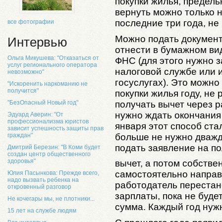
покупки жилья, предель
вернуть можно только 
последние три года, не
все фотографии
Можно подать документ
Интервью
отнести в бумажном вид
Ольга Микушева: "Отказаться от
ФНС (для этого нужно з
услуг регионального оператора
налоговой службе или 
невозможно"
госуслугах). Это можн
"Искоренить наркоманию не
получится"
покупки жилья году, не
получать вычет через р
"БезОпасный Новый год"
нужно ждать окончания
Эдуард Аверин: "От
профессионализма юристов
января этот способ ст
зависит успешность защиты прав
больше не нужно дважд
граждан"
подать заявление на п
Дмитрий Березин: "В Коми будет
создан центр общественного
здоровья"
вычет, а потом собстве
самостоятельно направ
Юлия Пасынкова: Прежде всего,
надо вызвать ребенка на
работодатель перестан
откровенный разговор
зарплаты, пока не буд
Не кочегары мы, не плотники...
сумма. Каждый год нуж
15 лет на службе людям