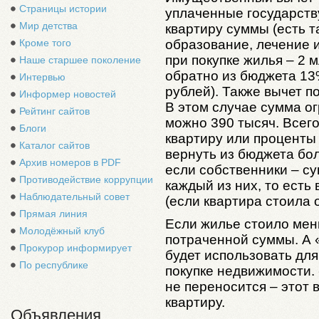
Страницы истории
уплаченные государств
Мир детства
квартиру суммы (есть т
образование, лечение и
Кроме того
при покупке жилья – 2 
Наше старшее поколение
обратно из бюджета 13%
Интервью
рублей). Также вычет п
Информер новостей
В этом случае сумма ог
Рейтинг сайтов
можно 390 тысяч. Всего
Блоги
квартиру или проценты
Каталог сайтов
вернуть из бюджета бол
Архив номеров в PDF
если собственники – су
Противодействие коррупции
каждый из них, то есть
Наблюдательный совет
(если квартира стоила о
Прямая линия
Если жилье стоило мен
Молодёжный клуб
потраченной суммы. А «
Прокурор информирует
будет использовать дл
По республике
покупке недвижимости.
не переносится – этот 
квартиру.
Объявления