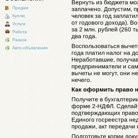
Вернуть из бюджета мо
Продам
заплачено. Допустим, п
человек за год заплати
Куплю
от годового дохода). В
Услуги
за 2 млн. рублей (260 т
Работа
два года.
Разное
Воспользоваться вычето
Авто-объявления
года платил налог на д
Неработавшие, получав
предприниматели и сам
вычеты не могут, они 
нечего.
Как оформить право 
Получите в бухгалтерии
форме 2-НДФЛ. Сделайт
подтверждающих право 
Единого госреестра не
продажи, акт передачи 
Подготовьте копии док