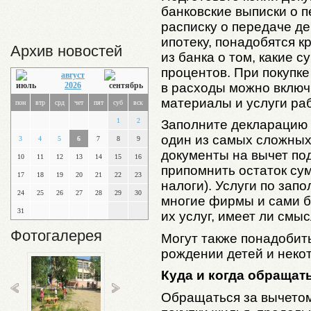
банковские выписки о п
расписку о передаче де
ипотеку, понадобятся к
Архив новостей
из банка о том, какие 
процентов. При покупке
август
в расходы можно включ
2026
материалы и услуги ра
пон
втр
срд
чет
пят
суб
вск
1
2
Заполните декларацию 
один из самых сложных
3
4
5
6
7
8
9
документы на вычет по
10
11
12
13
14
15
16
припомнить остаток су
17
18
19
20
21
22
23
налоги). Услуги по за
24
25
26
27
28
29
30
многие фирмы и сами б
31
их услуг, имеет ли смыс
Фотогалерея
Могут также понадобить
рождении детей и неко
Куда и когда обращат
Обращаться за вычетом