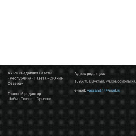
АУ РК «Редакция Газеты
Адрес редакции:
«Республика»
Газета «Сияние
169570, г. Вуктыл, ул.Комсомольска
Севера»
е-mail:
vassand77@mail.ru
Главный редактор
Шлёма Евгения Юрьевна