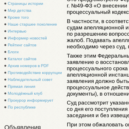
Страницы истории
г. №49-ФЗ «О внесении
Мир детства
процессуальный кодекс
Кроме того
В частности, в соотве
Наше старшее поколение
судам апелляционной 
Интервью
по разрешению вопрос
Информер новостей
жалоб. Подавать апелл
Рейтинг сайтов
необходимо через суд,
Блоги
Также этим Федеральны
Каталог сайтов
заявление о восстанов
Архив номеров в PDF
процессуального срока 
Противодействие коррупции
апелляционной инстанц
Наблюдательный совет
заявления должно быт
Прямая линия
процессуальное действ
документы), в отношени
Молодёжный клуб
Прокурор информирует
Суд рассмотрит указан
По республике
со дня его поступления
заседания и без извеще
При этом обжаловать о
Объявления