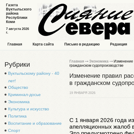
Газета
Вуктыльского
района
Республики
Коми
7 августа 2026
г.
Главная
Карта сайта
Письмо в редакцию
Редакция
Главная
Экономика
Изменение 
Рубрики
гражданском судопроизводстве
Вуктыльскому району - 40
Изменение правил рас
лет!
в гражданском судопр
Общество
19 ЯНВАРЯ 2026
Криминал-досье
Экономика
Культура и искусство
Политика
С 1 января 2026 года 
Воспитание и образование
апелляционных жалоб в
Спорт
Это предусмотрено Фед