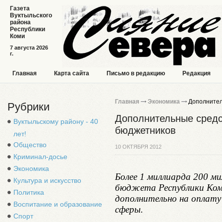
Газета
Вуктыльского
района
Республики
Коми
7 августа 2026
г.
Главная
Карта сайта
Письмо в редакцию
Редакция
Главная
Экономика
Дополнител
Рубрики
Дополнительные средс
Вуктыльскому району - 40
бюджетников
лет!
Общество
10 ОКТЯБРЯ 2012
Криминал-досье
Экономика
Более 1 миллиарда 200 ми
Культура и искусство
бюджета Республики Коми
Политика
дополнительно на оплат
Воспитание и образование
сферы.
Спорт