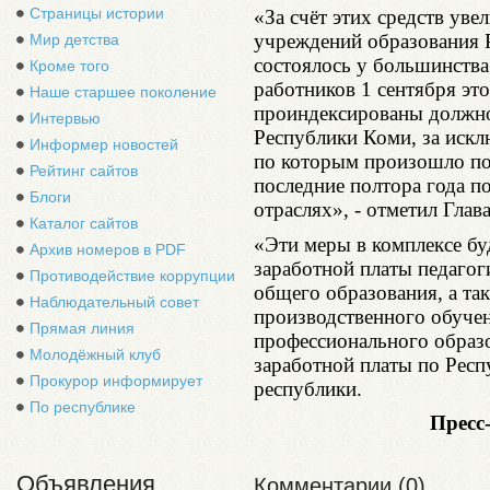
Страницы истории
«За счёт этих средств ув
учреждений образования
Мир детства
состоялось у большинства
Кроме того
работников 1 сентября это
Наше старшее поколение
проиндексированы должно
Интервью
Республики Коми, за искл
Информер новостей
по которым произошло пов
Рейтинг сайтов
последние полтора года п
Блоги
отраслях», - отметил Гла
Каталог сайтов
«Эти меры в комплексе бу
Архив номеров в PDF
заработной платы педаго
Противодействие коррупции
общего образования, а та
Наблюдательный совет
производственного обучен
Прямая линия
профессионального образ
Молодёжный клуб
заработной платы по Респ
Прокурор информирует
республики.
По республике
Пресс
Объявления
Комментарии (0)