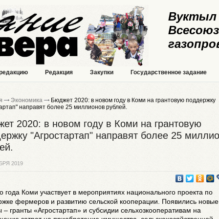
Вуктыл 
Всесоюз
газопро
 редакцию
Редакция
Закупки
Государственное задание
я
Экономика
Бюджет 2020: в новом году в Коми на грантовую поддержку
артап" направят более 25 миллионов рублей.
ет 2020: в новом году в Коми на грантовую
ержку "Агростартап" направят более 25 милли
ей.
БРЯ 2019
го года Коми участвует в мероприятиях национального проекта по
ржке фермеров и развитию сельской кооперации. Появились новые
 – гранты «Агростартап» и субсидии сельхозкооперативам на
щение затрат на приобретение имущества, сельскохозяйственной