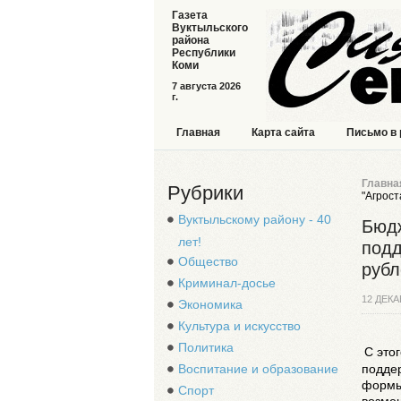
Газета
Вуктыльского
района
Республики
Коми
7 августа 2026
г.
Главная
Карта сайта
Письмо в
Главна
Рубрики
"Агрост
Вуктыльскому району - 40
Бюдж
лет!
подд
Общество
рубл
Криминал-досье
12 ДЕКА
Экономика
Культура и искусство
Политика
С это
подде
Воспитание и образование
формы
Спорт
возме