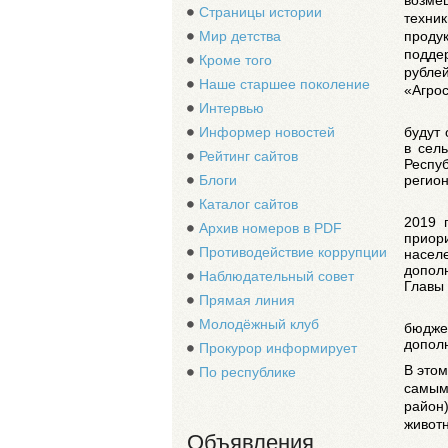
Страницы истории
техник
продук
Мир детства
поддер
Кроме того
рублей
Наше старшее поколение
«Агрос
Интервью
Информер новостей
будут
в сел
Рейтинг сайтов
Респу
Блоги
регион
Каталог сайтов
2019 
Архив номеров в PDF
приор
Противодействие коррупции
насел
допол
Наблюдательный совет
Главы 
Прямая линия
Молодёжный клуб
бюдж
дополн
Прокурор информирует
В этом
По республике
самым
район)
животн
Объявления