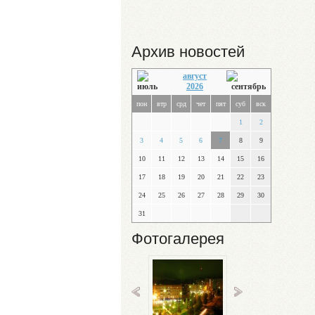
Архив новостей
август
2026
пон
втр
срд
чет
пят
суб
вск
1
2
3
4
5
6
7
8
9
10
11
12
13
14
15
16
17
18
19
20
21
22
23
24
25
26
27
28
29
30
31
Фотогалерея