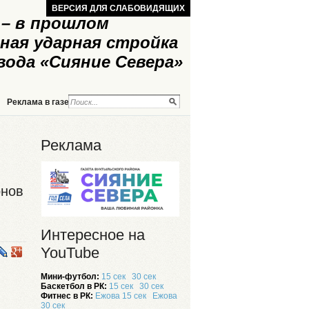
ВЕРСИЯ ДЛЯ СЛАБОВИДЯЩИХ
– в прошлом
ная ударная стройка
вода «Сияние Севера»
Реклама в газете
Реклама на сайте
Реклама
онов
Интересное на
YouTube
Мини-футбол:
15 сек
30 сек
Баскетбол в РК:
15 сек
30 сек
Фитнес в РК:
Ежова 15 сек
Ежова
30 сек