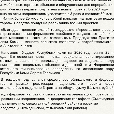
и, мобильных торговых объектов и оборудования для переработки
ции. Уже есть первые получатели и новые проекты. В 2020 году
жка по этим направлениям увеличится в 3 раза и составит 30 млн
. Из них более 25 миллионов рублей направят на грантовую подде
тарап». Средства пойдут на реализацию восьми проектов.
«Благодаря дополнительной господдержке «Агростартап» в респ
 открываться новые фермерские хозяйства и создаваться рабочие
ьской местности»,- заключил заместитель Председателя Правите
блики Коми – министр сельского хозяйства и потребительского
а Анатолий Князев.
Напомним, бюджет Республики Коми на 2020 год принят 28 н
года. Его основная черта – четкая социальная ориентированно
итетных направлениях - реализация нацпроектов, социальная под
ения, ремонт социальных объектов и дорожной сети. Направлен
нительного финансирования определены во исполнение пору
Республики Коми Сергея Гапликова.
В текущем году за счет средств республиканского и федерал
етов в рамках реализации национального проекта фер
ительно было выделено 3 гранта на общую сумму 9,1 млн. рублей
 году фермеры направили свои гранты на реализацию проектов по
 различным направлениям: выращивание картофеля (Сыктывдинс
, развитие пчеловодства (Койгородский район) и развитие
оводства (Сыктывдинский, Усть-Куломский районы).