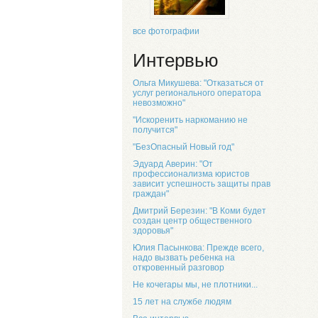
все фотографии
Интервью
Ольга Микушева: "Отказаться от
услуг регионального оператора
невозможно"
"Искоренить наркоманию не
получится"
"БезОпасный Новый год"
Эдуард Аверин: "От
профессионализма юристов
зависит успешность защиты прав
граждан"
Дмитрий Березин: "В Коми будет
создан центр общественного
здоровья"
Юлия Пасынкова: Прежде всего,
надо вызвать ребенка на
откровенный разговор
Не кочегары мы, не плотники...
15 лет на службе людям