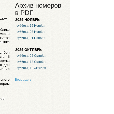
Архив номеров
в PDF
ржку
2025 НОЯБРЬ
суббота, 15 Ноября
ублике
суббота, 08 Ноября
 места
льства
суббота, 01 Ноября
 рынка
2025 ОКТЯБРЬ
оября
суббота, 25 Октября
сть. В
держка
суббота, 18 Октября
ия для
суббота, 11 Октября
чения
ьного
Весь архив
мерам
.
кий