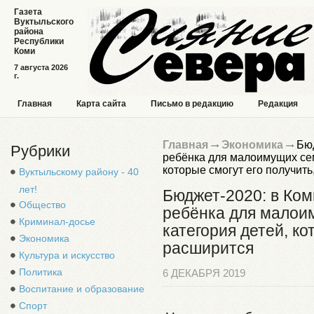
Газета
Вуктыльского
района
Республики
Коми
7 августа 2026
г.
Главная
Карта сайта
Письмо в редакцию
Редакция
Главная
Экономика
Бюд
Рубрики
ребёнка для малоимущих сем
которые смогут его получить
Вуктыльскому району - 40
лет!
Бюджет-2020: в Ком
Общество
ребёнка для малоим
Криминал-досье
категория детей, ко
Экономика
расширится
Культура и искусство
Политика
6 ДЕКАБРЯ 2019
Воспитание и образование
Спорт