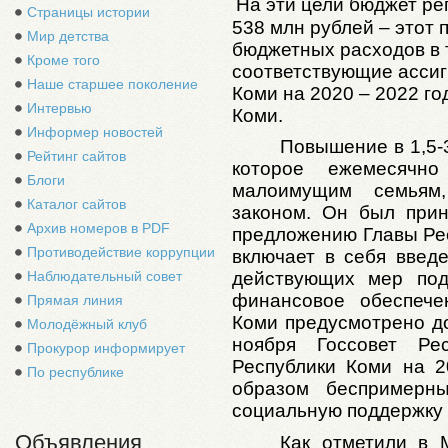
На эти цели бюджет ре
Страницы истории
538 млн рублей – этот
Мир детства
бюджетных расходов в 
Кроме того
соответствующие ассиг
Наше старшее поколение
Коми
на 2020 – 2022 г
Интервью
Коми.
Информер новостей
Повышение в 1,5-3
Рейтинг сайтов
которое ежемесячно
Блоги
малоимущим семьям,
Каталог сайтов
законом. Он был прин
Архив номеров в PDF
предложению Главы Рес
Противодействие коррупции
включает в себя вве
Наблюдательный совет
действующих мер под
финансовое обеспеч
Прямая линия
Коми предусмотрено до
Молодёжный клуб
ноября Госсовет Ре
Прокурор информирует
Республики Коми на 2
По республике
образом беспримерны
социальную поддержку 
Объявления
Как отметили в М