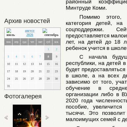
районный коэффици
Минтруде Коми.
Помимо этого,
Архив новостей
категория детей, на
соцподдержки. Се
август
предоставляется малои
2026
лет, на детей до 18 л
пон
втр
срд
чет
пят
суб
вск
ребенок учится в школе
1
2
С начала буду
3
4
5
6
7
8
9
республики, на детей в
10
11
12
13
14
15
16
будет предоставляться 
17
18
19
20
21
22
23
в школе, а на всех д
24
25
26
27
28
29
30
зависимо от того, уча
31
обучение в средне-
организации либо в В
Фотогалерея
2020 года численност
пособие, увеличится
тысячи. Это позволи
малоимущих семей с де