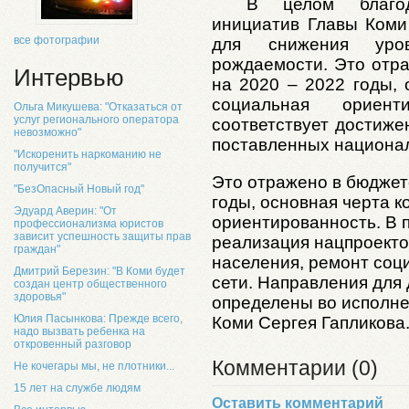
В целом благод
инициатив Главы Коми
все фотографии
для снижения уро
рождаемости. Это отр
Интервью
на 2020 – 2022 годы,
социальная ориент
Ольга Микушева: "Отказаться от
услуг регионального оператора
соответствует достиже
невозможно"
поставленных национа
"Искоренить наркоманию не
получится"
Это отражено
в бюджет
"БезОпасный Новый год"
годы,
основная черта к
Эдуард Аверин: "От
ориентированность. В 
профессионализма юристов
зависит успешность защиты прав
реализация нацпроекто
граждан"
населения, ремонт соц
Дмитрий Березин: "В Коми будет
сети. Направления для
создан центр общественного
здоровья"
определены во исполне
Юлия Пасынкова: Прежде всего,
Коми Сергея Гапликова
надо вызвать ребенка на
откровенный разговор
Комментарии (0)
Не кочегары мы, не плотники...
15 лет на службе людям
Оставить комментарий