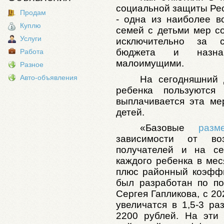
социальной защиты Рес
Продам
- одна из наиболее в
Куплю
семей с детьми мер с
Услуги
исключительно за с
бюджета и назнач
Работа
малоимущими.
Разное
Авто-объявления
На сегодняшний
ребенка пользуютс
выплачивается эта ме
детей.
«Базовые
разм
зависимости от во
получателей и на се
каждого ребенка в мес
плюс районный коэффи
был разработан по п
Сергея Гапликова, с 2
увеличатся в 1,5-3 ра
2200 рублей. На эти