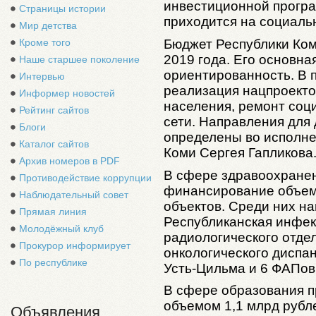
инвестиционной програ
Страницы истории
приходится на социаль
Мир детства
Бюджет Республики Ком
Кроме того
2019 года. Его основна
Наше старшее поколение
ориентированность. В 
Интервью
реализация нацпроекто
Информер новостей
населения, ремонт соц
Рейтинг сайтов
сети. Направления для
Блоги
определены во исполне
Каталог сайтов
Коми Сергея Гапликова
Архив номеров в PDF
В сфере здравоохране
Противодействие коррупции
финансирование объемо
Наблюдательный совет
объектов. Среди них н
Прямая линия
Республиканская инфек
Молодёжный клуб
радиологического отде
Прокурор информирует
онкологического диспан
По республике
Усть-Цильма и 6 ФАПов
В сфере образования 
объемом 1,1 млрд рубл
Объявления