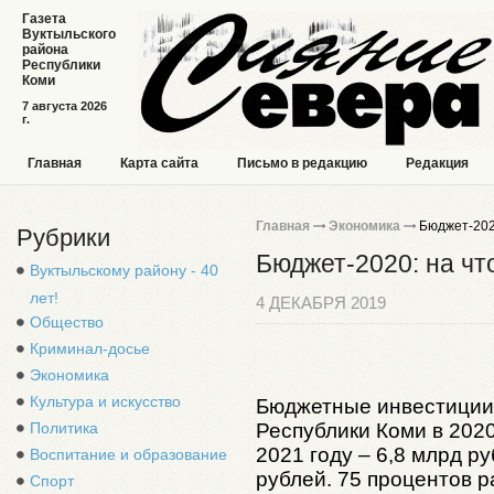
Газета
Вуктыльского
района
Республики
Коми
7 августа 2026
г.
Главная
Карта сайта
Письмо в редакцию
Редакция
Главная
Экономика
Бюджет-2020
Рубрики
Бюджет-2020: на чт
Вуктыльскому району - 40
лет!
4 ДЕКАБРЯ 2019
Общество
Криминал-досье
Экономика
Культура и искусство
Бюджетные инвестиции
Политика
Республики Коми в 2020
2021 году – 6,8 млрд ру
Воспитание и образование
рублей.
75 процентов р
Спорт