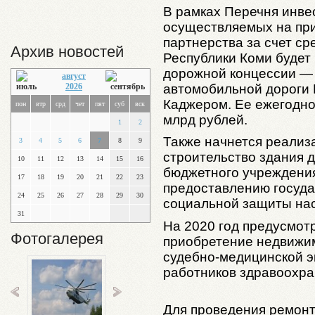
В рамках Перечня инве
осуществляемых на при
партнерства за счет с
Архив новостей
Республики Коми будет
дорожной концессии — 
август
автомобильной дороги
2026
Каджером. Ее ежегодно
пон
втр
срд
чет
пят
суб
вск
млрд рублей.
1
2
Также начнется реализ
3
4
5
6
7
8
9
строительство здания 
10
11
12
13
14
15
16
бюджетного учреждения
17
18
19
20
21
22
23
предоставлению госуда
24
25
26
27
28
29
30
социальной защиты на
31
На 2020 год предусмот
Фотогалерея
приобретение недвижим
судебно-медицинской э
работников здравоохра
Для проведения ремонт