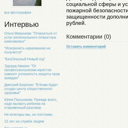
социальной сферы и у
пожарной безопасности
все фотографии
защищенности дополни
рублей.
Интервью
Ольга Микушева: "Отказаться от
Комментарии (0)
услуг регионального оператора
невозможно"
Оставить комментарий
"Искоренить наркоманию не
получится"
"БезОпасный Новый год"
Эдуард Аверин: "От
профессионализма юристов
зависит успешность защиты прав
граждан"
Дмитрий Березин: "В Коми будет
создан центр общественного
здоровья"
Юлия Пасынкова: Прежде всего,
надо вызвать ребенка на
откровенный разговор
Не кочегары мы, не плотники...
15 лет на службе людям