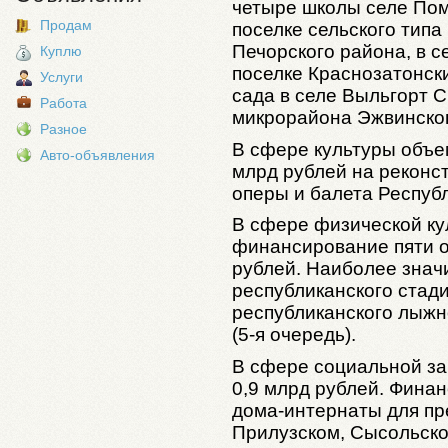
четыре школы селе Пом
Продам
поселке сельского типа
Печорского района, в с
Куплю
поселке Краснозатонски
Услуги
сада в селе Выльгорт С
Работа
микрорайона Эжвинско
Разное
В сфере культуры объе
Авто-объявления
млрд рублей на реконс
оперы и балета Республ
В сфере физической ку
финансирование пяти о
рублей. Наиболее знач
республиканского стад
республиканского лыжн
(5-я очередь).
В сфере социальной з
0,9 млрд рублей. Фина
дома-интернаты для пр
Прилузском, Сысольско