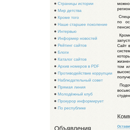
можно 
Страницы истории
регион
Мир детства
Специ
Кроме того
по ос
Наше старшее поколение
пенси
Интервью
Кроме
Информер новостей
запус
Рейтинг сайтов
Сайт 
систе
Блоги
котор
Каталог сайтов
жизнен
Архив номеров в PDF
том и
высок
Противодействие коррупции
получ
Наблюдательный совет
Подоб
Прямая линия
восьм
Молодёжный клуб
студен
Прокурор информирует
По республике
Комм
Остави
Объявления