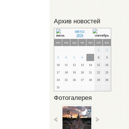
Архив новостей
август
2026
пон
втр
срд
чет
пят
суб
вск
1
2
3
4
5
6
7
8
9
10
11
12
13
14
15
16
17
18
19
20
21
22
23
24
25
26
27
28
29
30
31
Фотогалерея