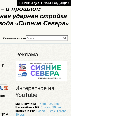
ВЕРСИЯ ДЛЯ СЛАБОВИДЯЩИХ
– в прошлом
ная ударная стройка
вода «Сияние Севера»
Реклама в газете
Реклама на сайте
Реклама
 в
Интересное на
YouTube
ная
Мини-футбол:
15 сек
30 сек
Баскетбол в РК:
15 сек
30 сек
я
Фитнес в РК:
Ежова 15 сек
Ежова
и ПФР
30 сек