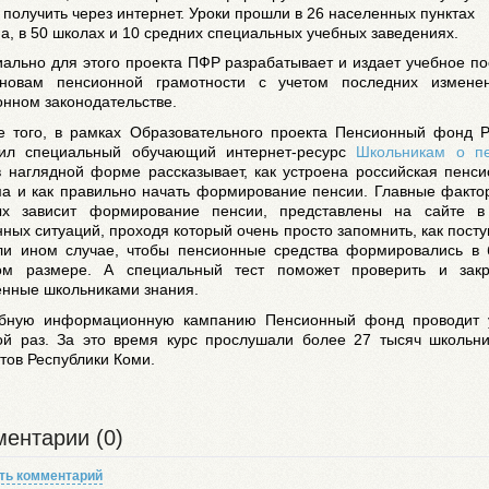
получить через интернет. Уроки прошли в 26 населенных пунктах
а, в 50 школах и 10 средних специальных учебных заведениях.
ально для этого проекта ПФР разрабатывает и издает учебное п
новам пенсионной грамотности с учетом последних измене
онном законодательстве.
 того, в рамках Образовательного проекта Пенсионный фонд Р
тил специальный обучающий интернет-ресурс
Школьникам о п
в наглядной форме рассказывает, как устроена российская пенс
ма и как правильно начать формирование пенсии. Главные факто
ых зависит формирование пенсии, представлены на сайте в
ных ситуаций, проходя который очень просто запомнить, как посту
ли ином случае, чтобы пенсионные средства формировались в 
ом размере. А специальный тест поможет проверить и закр
енные школьниками знания.
ную информационную кампанию Пенсионный фонд проводит 
ой раз. За это время курс прослушали более 27 тысяч школьни
тов Республики Коми.
ентарии (0)
ть комментарий