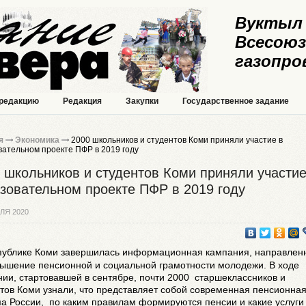
Вуктыл 
Всесоюз
газопро
 редакцию
Редакция
Закупки
Государственное задание
я
Экономика
2000 школьников и студентов Коми приняли участие в
вательном проекте ПФР в 2019 году
 школьников и студентов Коми приняли участие
зовательном проекте ПФР в 2019 году
ЛЯ 2020
публике Коми завершилась информационная кампания, направлен
вышение пенсионной и социальной грамотности молодежи. В ходе
ии, стартовавшей в сентябре, почти 2000 старшеклассников и
тов Коми узнали, что представляет собой современная пенсионна
ма России, по каким правилам формируются пенсии и какие услуг