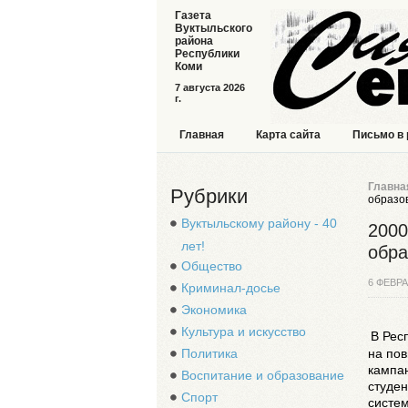
Газета
Вуктыльского
района
Республики
Коми
7 августа 2026
г.
Главная
Карта сайта
Письмо в
Главна
Рубрики
образо
Вуктыльскому району - 40
2000
лет!
обра
Общество
6 ФЕВРА
Криминал-досье
Экономика
Культура и искусство
В Рес
на по
Политика
кампан
Воспитание и образование
студен
Спорт
систе