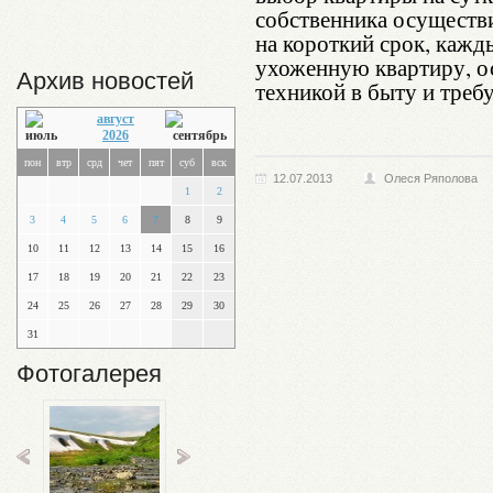
собственника осуществ
на короткий срок, кажд
ухоженную квартиру, 
Архив новостей
техникой в быту и треб
август
2026
пон
втр
срд
чет
пят
суб
вск
12.07.2013
Олеся Ряполова
1
2
3
4
5
6
7
8
9
10
11
12
13
14
15
16
17
18
19
20
21
22
23
24
25
26
27
28
29
30
31
Фотогалерея