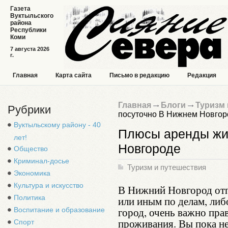
Газета
Вуктыльского
района
Республики
Коми
7 августа 2026
г.
Главная
Карта сайта
Письмо в редакцию
Редакция
Главная
Блоги
Туризм 
Рубрики
посуточно В Нижнем Новгор
Вуктыльскому району - 40
Плюсы аренды жи
лет!
Новгороде
Общество
Криминал-досье
Туризм и путешествия
Экономика
Культура и искусство
В Нижний Новгород отп
Политика
или иным по делам, либ
город, очень важно пра
Воспитание и образование
проживания. Вы пока не
Спорт