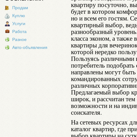
квартиру посуточно, вы
Продам
будет в котором комфо
Куплю
но и всем его гостям. 
квартирный выбор, вед
Услуги
разнообразный уровень, 
Работа
класса эконом, а также
Разное
квартиры для вечерино
Авто-объявления
которой нередко пользу
Пользуясь различными 
потребитель подобрать
направлены могут быть 
командированных сотруд
различных корпоративн
Предлагаемый выбор кр
широк, и рассчитан тем
возможности и на инди
соискателя.
На сетевых ресурсах дл
каталог квартир, где п
выбор квартиры на сут