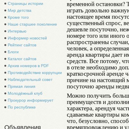
временной остановки? 
Страницы истории
играть довольно важну
Мир детства
настоящее время посут
Кроме того
существенный спрос, ве
Наше старшее поколение
дешевле посуточно, неж
Интервью
номере того или иного 
Информер новостей
распространены случаи,
Рейтинг сайтов
человек, а определенная
Блоги
аренда квартиры дает 
Каталог сайтов
средств. Все потому, ч
в отеле необходимо доп
Архив номеров в PDF
краткосрочной аренде 
Противодействие коррупции
причине на настоящий 
Наблюдательный совет
посуточно аренды недв
Прямая линия
Молодёжный клуб
Можно получить больш
преимуществ и дополни
Прокурор информирует
характера, арендуя част
По республике
сдаваемые квартиры ко
что, безусловно, спосо
времяпровождению и у
Объявления