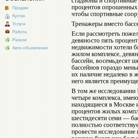
стадионы и спортивные
процентов опрошенных 
Продам
чтобы спортивные соор
Куплю
Тренажеры вместо басс
Услуги
Если рассмотреть пожел
Работа
девяносто пять процен
Разное
недвижимости хотели б
Авто-объявления
жилом комплексе, девя
бассейн, восемьдесят ш
бассейнов гораздо мень
их наличие недалеко в 
него является преимущ
В том же исследовании
четыре комплекса, име
находящиеся в Москве и
процентов жилых компл
шестидесяти семи — бас
полностью соответствуе
провести исследование 