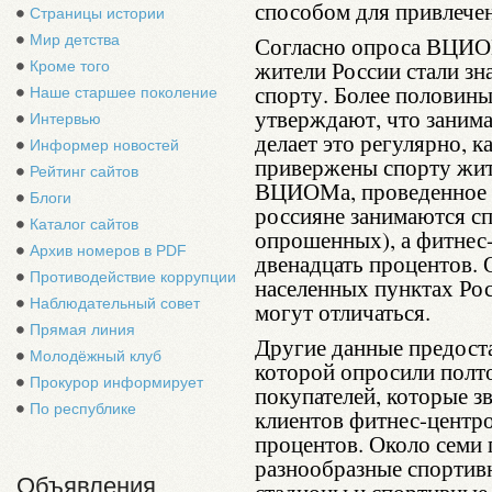
способом для привлечен
Страницы истории
Мир детства
Согласно опроса ВЦИОМ
жители России стали зн
Кроме того
спорту. Более половин
Наше старшее поколение
утверждают, что занима
Интервью
делает это регулярно, 
Информер новостей
привержены спорту жит
Рейтинг сайтов
ВЦИОМа, проведенное в 
Блоги
россияне занимаются сп
Каталог сайтов
опрошенных), а фитнес
Архив номеров в PDF
двенадцать процентов. 
Противодействие коррупции
населенных пунктах Ро
Наблюдательный совет
могут отличаться.
Прямая линия
Другие данные предост
Молодёжный клуб
которой опросили полт
Прокурор информирует
покупателей, которые з
По республике
клиентов фитнес-центро
процентов. Около семи
разнообразные спортивн
Объявления