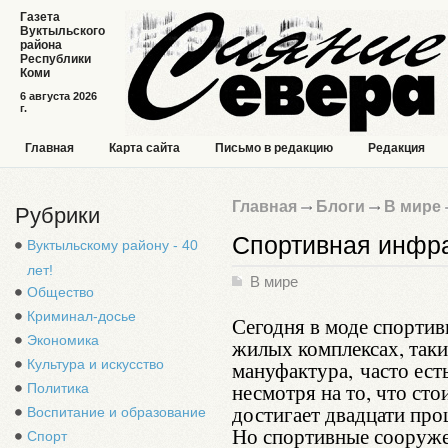
Газета
Вуктыльского
района
Республики
Коми
6 августа 2026
г.
Главная
Карта сайта
Письмо в редакцию
Редакция
Главная
Блоги
В мире
Рубрики
Спортивная инфра
Вуктыльскому району - 40
лет!
В мире
Общество
Криминал-досье
Сегодня в моде спортив
Экономика
жилых комплексах, таких
Культура и искусство
мануфактура, часто ест
несмотря на то, что с
Политика
достигает двадцати про
Воспитание и образование
Но спортивные сооруже
Спорт