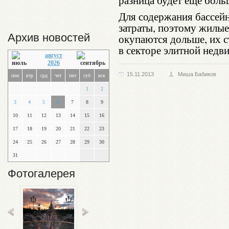
разница будет еще боль
Для содержания бассей
затраты, поэтому жилые
Архив новостей
окупаются дольше, их с
в секторе элитной недв
август
2026
15.11.2013
Миша Бабиков
пон
втр
срд
чет
пят
суб
вск
1
2
3
4
5
6
7
8
9
10
11
12
13
14
15
16
17
18
19
20
21
22
23
24
25
26
27
28
29
30
31
Фотогалерея