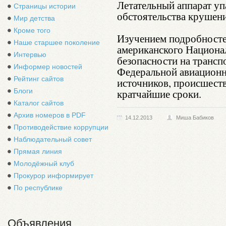
Летательный аппарат уп
Страницы истории
обстоятельства крушени
Мир детства
Кроме того
Изучением подробносте
Наше старшее поколение
американского Национа
Интервью
безопасности на трансп
Информер новостей
Федеральной авиационн
Рейтинг сайтов
источников, происшеств
Блоги
кратчайшие сроки.
Каталог сайтов
Архив номеров в PDF
14.12.2013
Миша Бабиков
Противодействие коррупции
Наблюдательный совет
Прямая линия
Молодёжный клуб
Прокурор информирует
По республике
Объявления