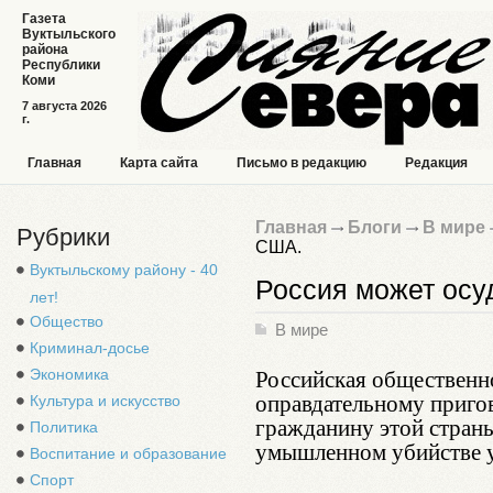
Газета
Вуктыльского
района
Республики
Коми
7 августа 2026
г.
Главная
Карта сайта
Письмо в редакцию
Редакция
Главная
Блоги
В мире
Рубрики
США.
Вуктыльскому району - 40
Россия может осу
лет!
Общество
В мире
Криминал-досье
Российская общественн
Экономика
оправдательному приго
Культура и искусство
гражданину этой стран
Политика
умышленном убийстве у
Воспитание и образование
Спорт