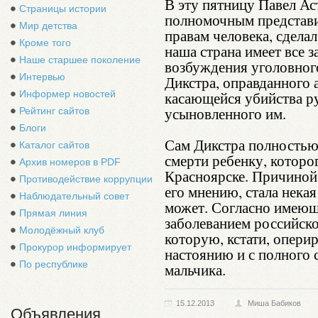
В эту пятницу Павел Ас
Страницы истории
полномочным представи
Мир детства
правам человека, сделал
Кроме того
наша страна имеет все 
Наше старшее поколение
возбуждения уголовног
Интервью
Дикстра, оправданного 
Информер новостей
касающейся убийства ру
усыновленного им.
Рейтинг сайтов
Блоги
Сам Дикстра полностью
Каталог сайтов
смерти ребенку, которо
Архив номеров в PDF
Красноярске. Причиной 
Противодействие коррупции
его мнению, стала некая
Наблюдательный совет
может. Согласно имею
Прямая линия
заболеванием российско
Молодёжный клуб
которую, кстати, опери
Прокурор информирует
настоянию и с полного 
По республике
мальчика.
15.12.2013
Миша Бабиков
Объявления