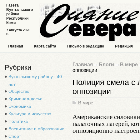
Газета
Вуктыльского
района
Республики
Коми
7 августа 2026
г.
Главная
Карта сайта
Письмо в редакцию
Редакция
Главная
Блоги
В мире
Рубрики
оппозиции
Вуктыльскому району - 40
Полиция смела с 
лет!
оппозиции
Общество
Криминал-досье
В мире
Экономика
Культура и искусство
Американские силовики
Политика
палаточных лагерей, ко
оппозиционно настрое
Воспитание и образование
Спорт