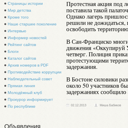
Протестная акция под 
Страницы истории
поставила такой палато
Мир детства
Однако лагерь пришлось
Кроме того
решили не дожидаться, 
Наше старшее поколение
освободить территорию
Интервью
Информер новостей
В Сан-Франциско многи
Рейтинг сайтов
движения «Оккупируй У
Блоги
четверг. Полиция прик
Каталог сайтов
протестующими террито
задержания.
Архив номеров в PDF
Противодействие коррупции
В Бостоне силовики раз
Наблюдательный совет
около 50 участников бы
Прямая линия
задержаниях сообщило а
Молодёжный клуб
Прокурор информирует
02.12.2013
Миша Бабиков
По республике
Объявления