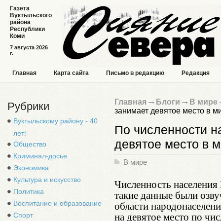
Газета
Вуктыльского
района
Республики
Коми
7 августа 2026
г.
Главная
Карта сайта
Письмо в редакцию
Редакция
Главная
Блоги
В мире
Рубрики
занимает девятое место в м
Вуктыльскому району - 40
По численности н
лет!
девятое место в м
Общество
Криминал-досье
В мире
Экономика
Культура и искусство
Численность населения 
Политика
такие данные были озв
области народонаселени
Воспитание и образование
на девятое место по чис
Спорт