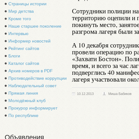
Страницы истории
Сотрудники полиции нан
Мир детства
территорию оцепили и 
Кроме того
покинуть место, занятое
Наше старшее поколение
разгрома лагеря были з
Интервью
Информер новостей
А 10 декабря сотрудни
Рейтинг сайтов
провели операцию по ра
Блоги
«Захвати Бостон». Поли
Каталог сайтов
время, и всего за час л
подверглись 40 манифес
Архив номеров в PDF
лагеря участвовали око
Противодействие коррупции
Наблюдательный совет
Прямая линия
10.12.2013
Миша Бабиков
Молодёжный клуб
Прокурор информирует
По республике
Объявления