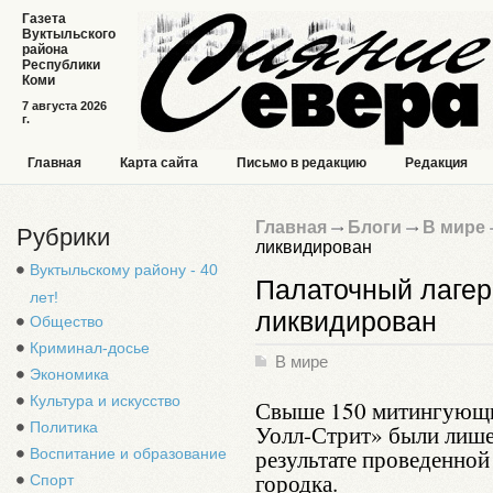
Газета
Вуктыльского
района
Республики
Коми
7 августа 2026
г.
Главная
Карта сайта
Письмо в редакцию
Редакция
Главная
Блоги
В мире
Рубрики
ликвидирован
Вуктыльскому району - 40
Палаточный лагер
лет!
ликвидирован
Общество
Криминал-досье
В мире
Экономика
Культура и искусство
Свыше 150 митингующи
Политика
Уолл-Стрит» были лише
результате проведенной
Воспитание и образование
городка.
Спорт