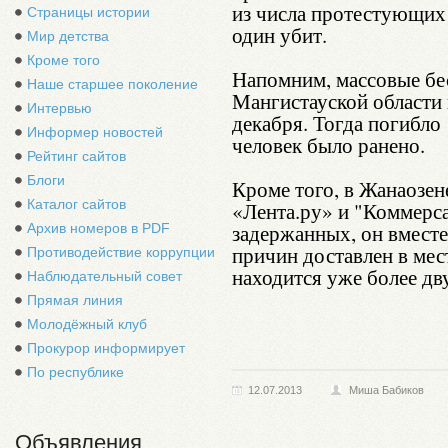
из числа протестующих
Страницы истории
один убит.
Мир детства
Кроме того
Напомним, массовые бе
Наше старшее поколение
Мангистауской области
Интервью
декабря. Тогда погибло 
Информер новостей
человек было ранено.
Рейтинг сайтов
Блоги
Кроме того, в Жанаозе
Каталог сайтов
«Лента.ру» и "Коммерса
задержанных, он вместе
Архив номеров в PDF
причин доставлен в мес
Противодействие коррупции
находится уже более дв
Наблюдательный совет
Прямая линия
Молодёжный клуб
Прокурор информирует
По республике
12.07.2013
Миша Бабиков
Объявления