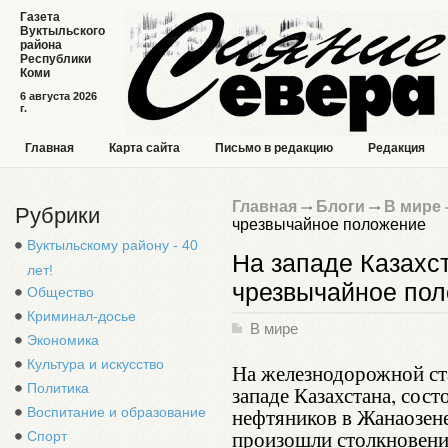
Газета
Вуктыльского
района
Республики
Коми
6 августа 2026
г.
Главная
Карта сайта
Письмо в редакцию
Редакция
Главная
Блоги
В мире
Рубрики
чрезвычайное положение
Вуктыльскому району - 40
На западе Казахс
лет!
чрезвычайное по
Общество
Криминал-досье
В мире
Экономика
Культура и искусство
На железнодорожной ст
Политика
западе Казахстана, сос
нефтяников в Жанаозене
Воспитание и образование
произошли столкновения
Спорт