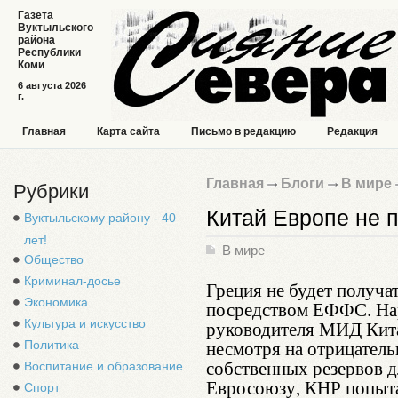
Газета
Вуктыльского
района
Республики
Коми
6 августа 2026
г.
Главная
Карта сайта
Письмо в редакцию
Редакция
Главная
Блоги
В мире
Рубрики
Китай Европе не 
Вуктыльскому району - 40
лет!
В мире
Общество
Криминал-досье
Греция не будет получа
Экономика
посредством ЕФФС. Нар
Культура и искусство
руководителя МИД Китая
несмотря на отрицател
Политика
собственных резервов 
Воспитание и образование
Евросоюзу, КНР попыта
Спорт