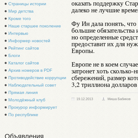
оказать поддержку Ста
Страницы истории
далеко не лучшие време
Мир детства
Кроме того
Фу Ин дала понять, что 
Наше старшее поколение
большие обязательства и
Интервью
но определенные средст
Информер новостей
предоставит их для ну
Рейтинг сайтов
Европы.
Блоги
Европе не в коем случае
Каталог сайтов
затронет хоть сколько-
Архив номеров в PDF
сбережений, размер кот
Противодействие коррупции
3,2 триллиона долларо
Наблюдательный совет
Прямая линия
19.12.2013
Миша Бабиков
Молодёжный клуб
Прокурор информирует
По республике
Объявления