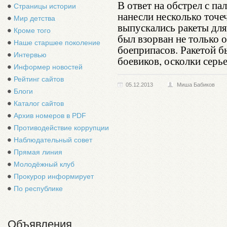
В ответ на обстрел с п
Страницы истории
нанесли несколько точеч
Мир детства
выпускались ракеты для
Кроме того
был взорван не только о
Наше старшее поколение
боеприпасов. Ракетой б
Интервью
боевиков, осколки серь
Информер новостей
Рейтинг сайтов
05.12.2013
Миша Бабиков
Блоги
Каталог сайтов
Архив номеров в PDF
Противодействие коррупции
Наблюдательный совет
Прямая линия
Молодёжный клуб
Прокурор информирует
По республике
Объявления