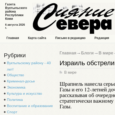
Газета
Вуктыльского
района
Республики
Коми
6 августа 2026
г.
Главная
Карта сайта
Письмо в редакцию
Редакция
Главная
Блоги
В мире
Рубрики
Израиль обстрели
Вуктыльскому району - 40
лет!
В мире
Общество
Криминал-досье
Шрапнель нанесла серь
Экономика
Газы и его 12-летней д
Культура и искусство
рассказывая об очередн
стратегически важному 
Политика
Газы.
Воспитание и образование
Спорт