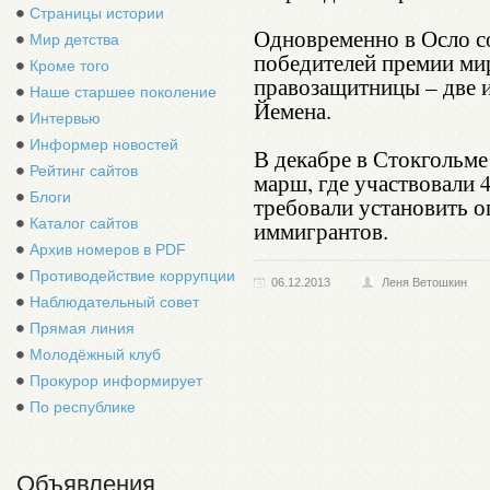
Страницы истории
Одновременно в Осло с
Мир детства
победителей премии мир
Кроме того
правозащитницы – две из
Наше старшее поколение
Йемена.
Интервью
Информер новостей
В декабре в Стокгольме
Рейтинг сайтов
марш, где участвовали 
Блоги
требовали установить 
Каталог сайтов
иммигрантов.
Архив номеров в PDF
Противодействие коррупции
06.12.2013
Леня Ветошкин
Наблюдательный совет
Прямая линия
Молодёжный клуб
Прокурор информирует
По республике
Объявления