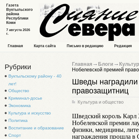
Газета
Вуктыльского
района
Республики
Коми
7 августа 2026
г.
Главная
Карта сайта
Письмо в редакцию
Редакция
Главная
Блоги
Культур
Рубрики
Нобелевской премией прав
Вуктыльскому району - 40
Шведы наградили
лет!
правозащитниц
Общество
Криминал-досье
Культура и общество
Экономика
Культура и искусство
Шведский король Карл 
Политика
Нобелевской премии лау
физики, медицины, лит
Воспитание и образование
награждения прошла в 
Спорт