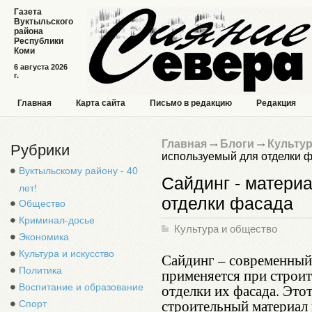
Газета
Вуктыльского
района
Республики
Коми
6 августа 2026
г.
Главная
Карта сайта
Письмо в редакцию
Редакция
Главная
Блоги
Культур
Рубрики
используемый для отделки 
Вуктыльскому району - 40
Сайдинг - матери
лет!
отделки фасада
Общество
Криминал-досье
Культура и общество
Экономика
Культура и искусство
Сайдинг – современный
Политика
применяется при строит
отделки их фасада. Это
Воспитание и образование
строительный материал
Спорт