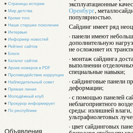
эксплуатационные качес
Страницы истории
Оренбург
, металлосай
Мир детства
популярностью.
Кроме того
Сайдинг имеет ряд нео
Наше старшее поколение
Интервью
· панели имеют небольш
Информер новостей
дополнительную нагрузк
Рейтинг сайтов
не осложняет их трансп
Блоги
· монтаж сайдинга дост
Каталог сайтов
выполнении отделочных
Архив номеров в PDF
специальные навыки;
Противодействие коррупции
· сайдинговые панели п
Наблюдательный совет
деформации;
Прямая линия
· с помощью панелей са
Молодёжный клуб
неблагоприятного возд
Прокурор информирует
среды: излишней влаги,
По республике
ультрафиолетовых луче
· цвет сайдинговых пане
Объявления
благодаря стойкости кр