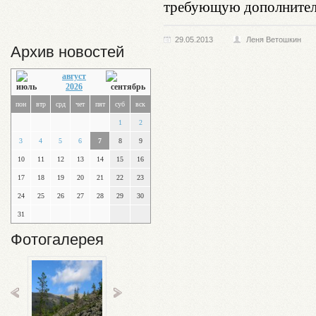
требующую дополнител
29.05.2013
Леня Ветошкин
Архив новостей
август
2026
пон
втр
срд
чет
пят
суб
вск
1
2
3
4
5
6
7
8
9
10
11
12
13
14
15
16
17
18
19
20
21
22
23
24
25
26
27
28
29
30
31
Фотогалерея