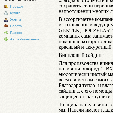
сохранять свой первон
Продам
напротяжении многих л
Куплю
В ассортиметне компан
Услуги
изготовленный ведущи
Работа
GENTEK, HOLZPLAST и
Разное
компания сама занимает
Авто-объявления
помощью которого дом 
красивый и аккуратный
Виниловый сайдинг
Для производства винил
поливинилхлорид (ПВХ)
экологически чистый ма
всем свойствам самого 
Благодаря тепло- и вла
сайдинга, с его помощь
защищен от разрушител
Толщина панели винилов
мм. Панели имеют глад