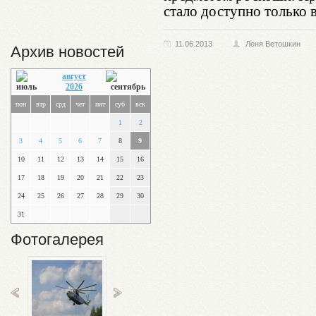
стало доступно только в
11.06.2013
Леня Ветошкин
Архив новостей
август
2026
пон
втр
срд
чет
пят
суб
вск
1
2
3
4
5
6
7
8
9
10
11
12
13
14
15
16
17
18
19
20
21
22
23
24
25
26
27
28
29
30
31
Фотогалерея