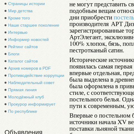
не могут представить с
Страницы истории
подобным вещам относи
Мир детства
дни приобрести
постел
Кроме того
производителя АРТ Диз
Наше старшее поколение
зарегистрированные то
Интервью
АртЭлегант, эксклюзивн
Информер новостей
100% хлопок, бязь, попл
Рейтинг сайтов
пестротканый сатин.
Блоги
Исторические источник
Каталог сайтов
появилась самая первая 
Архив номеров в PDF
впервые отдельная, пред
Противодействие коррупции
была выделена в древн
Наблюдательный совет
была оформлена в прив
Прямая линия
стиле, с соответствующ
Молодёжный клуб
постельного белья. Одн
пути к современным, у
Прокурор информирует
По республике
Впервые о постельном 
источники начала XV ве
поставки льняной ткани
Объявления