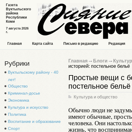
Газета
Вуктыльского
района
Республики
Коми
7 августа 2026
г.
Главная
Карта сайта
Письмо в редакцию
Редакция
Главная
Блоги
Культур
Рубрики
историей: постельное бельё
Вуктыльскому району - 40
Простые вещи с б
лет!
постельное бельё
Общество
Криминал-досье
Культура и общество
Экономика
Культура и искусство
Обычно люди не задумы
Политика
имеют обычные, просты
человека. Они настольк
Воспитание и образование
жизнь, что воспринима
Спорт