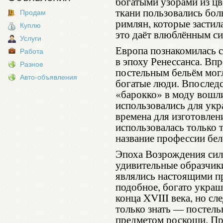
богатыми узорами из цв
ткани пользовались бо
Продам
римлян, которые застил
Куплю
это даёт влюблённым си
Услуги
Европа познакомилась с
Работа
в эпоху Ренессанса. Вп
Разное
постельным бельём могл
Авто-объявления
богатые люди. Впоследс
«барокко» в моду вошл
использовались для укр
времена для изготовлен
использовалась только т
название профессии бе
Эпоха Возрождения сил
удивительные образчики
являлись настоящими п
подобное, богато украш
конца XVIII века, но сл
только знать — постель
предметом роскоши. Пр