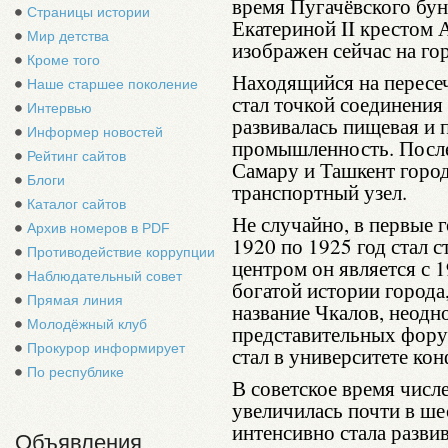
время Пугачёвского бу
Страницы истории
Екатериной II крестом 
Мир детства
изображен сейчас на гор
Кроме того
Находящийся на пересе
Наше старшее поколение
стал точкой соединения
Интервью
развивалась пищевая и
Информер новостей
промышленность. После
Рейтинг сайтов
Самару и Ташкент город
Блоги
транспортный узел.
Каталог сайтов
Не случайно, в первые 
Архив номеров в PDF
1920 по 1925 год стал 
Противодействие коррупции
центром он является с 
Наблюдательный совет
богатой истории города
Прямая линия
название Чкалов, неодн
Молодёжный клуб
представительных фору
Прокурор информирует
стал в университете ко
По республике
В советское время числ
увеличилась почти в ше
интенсивно стала разв
Объявления