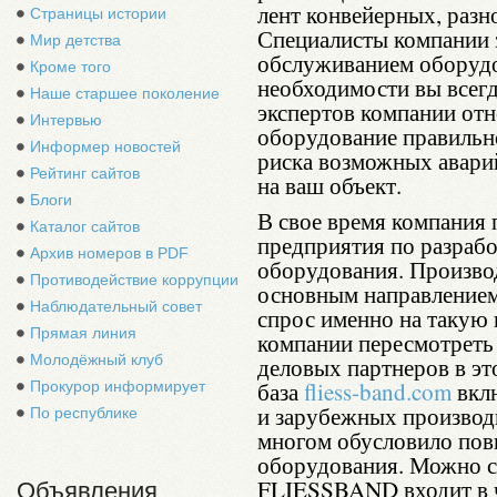
лент конвейерных, раз
Страницы истории
Специалисты компании 
Мир детства
обслуживанием оборудо
Кроме того
необходимости вы всегд
Наше старшее поколение
экспертов компании отно
Интервью
оборудование правильно
Информер новостей
риска возможных авари
Рейтинг сайтов
на ваш объект.
Блоги
В свое время компания 
Каталог сайтов
предприятия по разрабо
Архив номеров в PDF
оборудования. Произво
Противодействие коррупции
основным направлением
Наблюдательный совет
спрос именно на такую
Прямая линия
компании пересмотреть 
Молодёжный клуб
деловых партнеров в эт
база
fliess-band.com
вклю
Прокурор информирует
и зарубежных производи
По республике
многом обусловило пов
оборудования. Можно с
FLIESSBAND входит в ч
Объявления