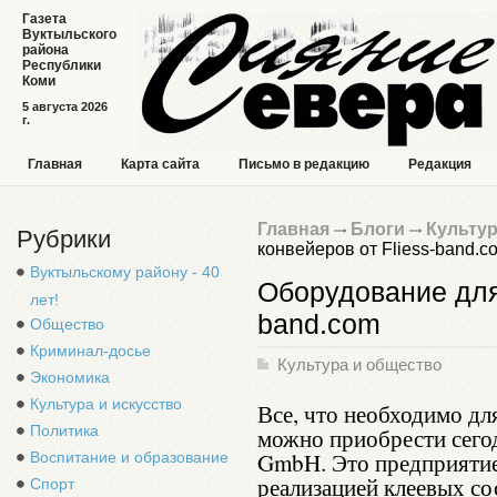
Газета
Вуктыльского
района
Республики
Коми
5 августа 2026
г.
Главная
Карта сайта
Письмо в редакцию
Редакция
Главная
Блоги
Культур
Рубрики
конвейеров от Fliess-band.c
Вуктыльскому району - 40
Оборудование для 
лет!
band.com
Общество
Криминал-досье
Культура и общество
Экономика
Культура и искусство
Все, что необходимо дл
Политика
можно приобрести сег
GmbH. Это предприятие
Воспитание и образование
реализацией клеевых со
Спорт