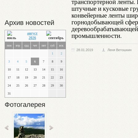
транспортерной ленты. 
штучные и кусковые гр
конвейерные ленты шир
горнодобывающей сферах
Архив новостей
деревообрабатывающей 
август
промышленности.
2026
пон
втр
срд
чет
пят
суб
вск
28.01.2019
Леня Ветошкин
1
2
3
4
5
6
7
8
9
10
11
12
13
14
15
16
17
18
19
20
21
22
23
24
25
26
27
28
29
30
31
Фотогалерея