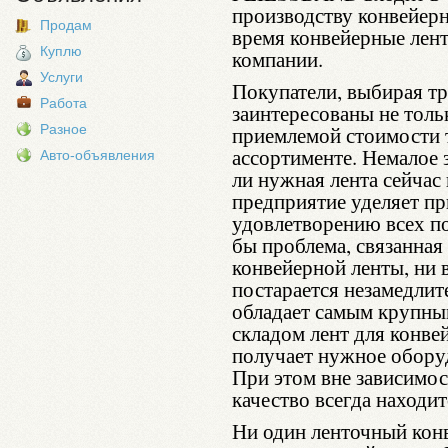
производству конвейер
Продам
время конвейерные лен
Куплю
компании.
Услуги
Покупатели, выбирая т
Работа
заинтересованы не толь
Разное
приемлемой стоимости т
ассортименте. Немалое з
Авто-объявления
ли нужная лента сейчас 
предприятие уделяет п
удовлетворению всех по
бы проблема, связанная
конвейерной ленты, ни 
постарается незамедли
обладает самым крупны
складом лент для конве
получает нужное обору
При этом вне зависимос
качество всегда находи
Ни один ленточный конв