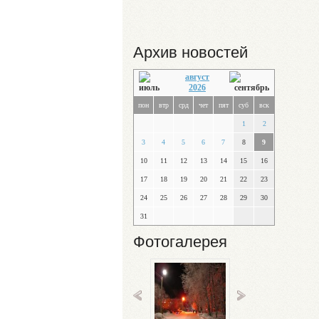
Архив новостей
август
2026
пон
втр
срд
чет
пят
суб
вск
1
2
3
4
5
6
7
8
9
10
11
12
13
14
15
16
17
18
19
20
21
22
23
24
25
26
27
28
29
30
31
Фотогалерея