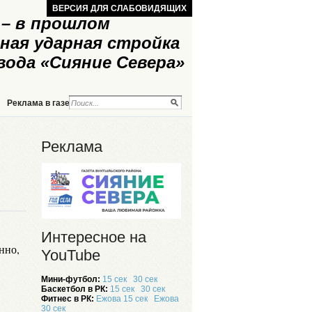
ВЕРСИЯ ДЛЯ СЛАБОВИДЯЩИХ
– в прошлом
ная ударная стройка
вода «Сияние Севера»
Реклама в газете
Реклама на сайте
Реклама
Интересное на
нно,
YouTube
Мини-футбол:
15 сек
30 сек
Баскетбол в РК:
15 сек
30 сек
Фитнес в РК:
Ежова 15 сек
Ежова
30 сек