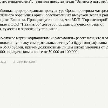
ютно неприемлема", - заявили представители "Зеленого патруля"
йонная природоохранная прокуратура Орска проверила матери
ктивного обращения орчан, обеспокоенных вырубкой лесов в ра
 реки Елшанка. Проверки установила, что МУП "Горзеленстрой
чило с ООО "Навигатор" договор подряда для очистки реки от
, сухостоя и зарослей кустарников.
сс-службе мэрии журналистам «Комсомолки» рассказали, что в э
а поваленную елку самодеятельные лесорубы будут оштрафованы 
до 3500 рублей, причём должностным лицам штраф увеличат от 2
000, юридическим и вовсе от 50 000 до 100 000.
.2013
Леня Ветошкин