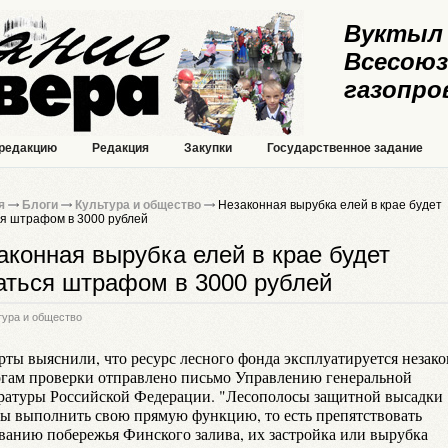
Вуктыл 
Всесоюз
газопро
 редакцию
Редакция
Закупки
Государственное задание
я
Блоги
Культура и общество
Незаконная вырубка елей в крае будет
ся штрафом в 3000 рублей
аконная вырубка елей в крае будет
аться штрафом в 3000 рублей
тура и общество
рты выяснили, что ресурс лесного фонда эксплуатируется незако
огам проверки отправлено письмо Управлению генеральной
ратуры Российской Федерации. "Лесополосы защитной высадки
ы выполнить свою прямую функцию, то есть препятствовать
ванию побережья Финского залива, их застройка или вырубка