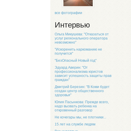
все фотографии
Интервью
Ольга Микушева: "Отказаться от
услуг регионального оператора
невозможно"
"Искоренить наркоманию не
получится"
"БезОпасный Новый год"
Эдуард Аверин: "От
профессионализма юристов
зависит успешность защиты прав
граждан"
Дмитрий Березин: "В Коми будет
создан центр общественного
здоровья"
Юлия Пасынкова: Прежде всего,
надо вызвать ребенка на
откровенный разговор
Не кочегары мы, не плотники...
15 лет на службе людям