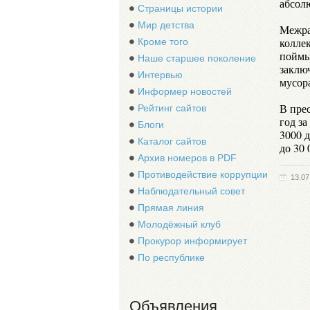
абсол
Страницы истории
Мир детства
Межра
колле
Кроме того
поймы
Наше старшее поколение
заклю
Интервью
мусора
Информер новостей
В пре
Рейтинг сайтов
год з
Блоги
3000 
Каталог сайтов
до 30 
Архив номеров в PDF
Противодействие коррупции
13.07
Наблюдательный совет
Прямая линия
Молодёжный клуб
Прокурор информирует
По республике
Объявления