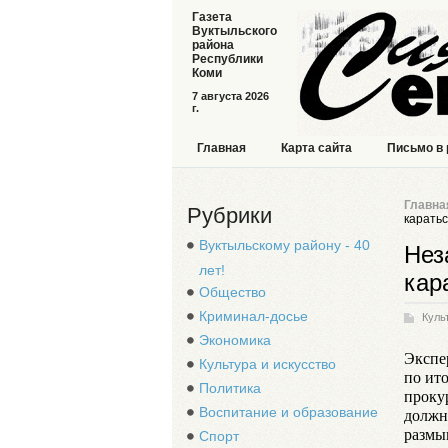
Газета
Вуктыльского
района
Республики
Коми
7 августа 2026
г.
Главная
Карта сайта
Письмо в
Главна
Рубрики
карать
Вуктыльскому району - 40
Нез
лет!
кар
Общество
Криминал-досье
Куль
Экономика
Экспе
Культура и искусство
по ит
Политика
проку
Воспитание и образование
должн
размы
Спорт