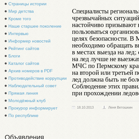
Страницы истории
Специалисты региональ
Мир детства
чрезвычайных ситуаций
Кроме того
настойчиво призывают 
Наше старшее поколение
пользоваться организо
Интервью
целях безопасности. В
Информер новостей
необходимо обращать в
Рейтинг сайтов
в местах выезда на лед;
Блоги
на лед лучше не выезжа
Каталог сайтов
МЧС по Пермскому краю
на второй или третьей п
Архив номеров в PDF
лед должна быть не боле
Противодействие коррупции
Соблюдение этих прави
Наблюдательный совет
при прохождении ледов
Прямая линия
Молодёжный клуб
Прокурор информирует
18.10.2013
Леня Ветошкин
По республике
Объявления