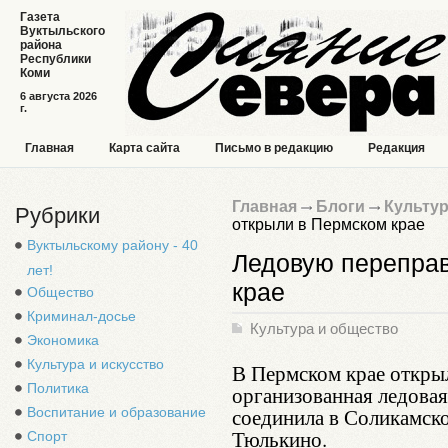
Газета
Вуктыльского
района
Республики
Коми
6 августа 2026
г.
Главная
Карта сайта
Письмо в редакцию
Редакция
Главная
Блоги
Культур
Рубрики
открыли в Пермском крае
Вуктыльскому району - 40
Ледовую переправ
лет!
крае
Общество
Криминал-досье
Культура и общество
Экономика
Культура и искусство
В Пермском крае открыл
Политика
организованная ледовая
соединила в Соликамск
Воспитание и образование
Тюлькино.
Спорт