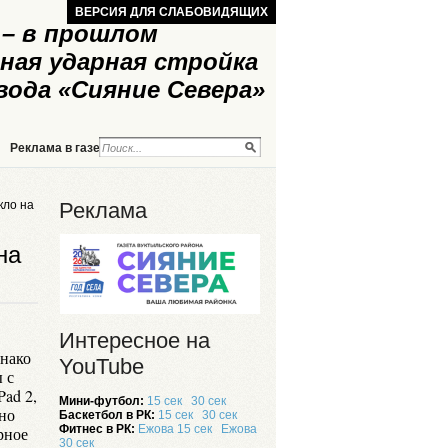
ВЕРСИЯ ДЛЯ СЛАБОВИДЯЩИХ
– в прошлом
ная ударная стройка
вода «Сияние Севера»
Реклама в газете
Реклама на сайте
кло на
Реклама
на
Интересное на
днако
YouTube
 с
iPad 2,
Мини-футбол:
15 сек
30 сек
чно
Баскетбол в РК:
15 сек
30 сек
Фитнес в РК:
Ежова 15 сек
Ежова
рное
30 сек