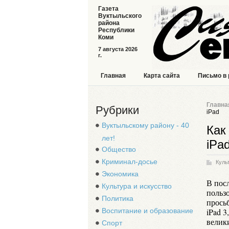
Газета
Вуктыльского
района
Республики
Коми
7 августа 2026
г.
Главная
Карта сайта
Письмо в
Главна
Рубрики
iPad
Вуктыльскому району - 40
Как
лет!
iPa
Общество
Криминал-досье
Куль
Экономика
В пос
Культура и искусство
польз
Политика
просьб
Воспитание и образование
iPad 3
велики
Спорт