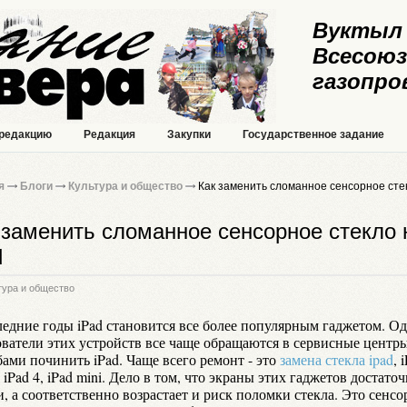
Вуктыл 
Всесоюз
газопро
 редакцию
Редакция
Закупки
Государственное задание
я
Блоги
Культура и общество
Как заменить сломанное сенсорное сте
 заменить сломанное сенсорное стекло 
d
тура и общество
ледние годы iPad становится все более популярным гаджетом. О
ователи этих устройств все чаще обращаются в сервисные центры
ами починить iPad. Чаще всего ремонт - это
замена стекла ipad
, 
, iPad 4, iPad mini. Дело в том, что экраны этих гаджетов достато
, а соответственно возрастает и риск поломки стекла. Это сенсо