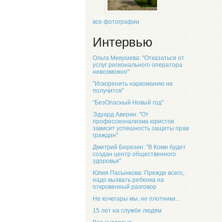
все фотографии
Интервью
Ольга Микушева: "Отказаться от
услуг регионального оператора
невозможно"
"Искоренить наркоманию не
получится"
"БезОпасный Новый год"
Эдуард Аверин: "От
профессионализма юристов
зависит успешность защиты прав
граждан"
Дмитрий Березин: "В Коми будет
создан центр общественного
здоровья"
Юлия Пасынкова: Прежде всего,
надо вызвать ребенка на
откровенный разговор
Не кочегары мы, не плотники...
15 лет на службе людям