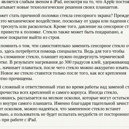
 является слабым звеном в iPad, несмотря на то, что Apple посто
батывает новые технологические решения своих планшетов.
ожет стать причиной поломки стекла сенсорного экрана? Прежде
 это механическое воздействие, поскольку от удара или падения 
треснуть или расколоться. Кроме того, давление на сенсорное с
 привести к поломке. Стекло также может быть поцарапано, а
рное покрытие выйти из строя.
 помнить о том, чти самостоятельно заменить сенсорное стекло о
, здесь потребуется помощь специалиста. Ведь для того чтобы
ть сломанное стекло, планшет нужно подвергнуть термической
отке. В результате нагревания до 300 градусов клей, удерживаю
, начинает плавиться, после чего стекло можно аккуратно изъять
 Новое же стекло ставится только после того, как все крепления
атно прочищены.
 сложный и ответственный этап во время работы над заменой с
прочистка всех креплений и самого корпуса. Иногда стекло,
овшись, рассыпается на мплкие осколки, которые могут остаться
 и внутри самого планшета. Именно благодаря тщательной зачист
т осколков, можно надеяться, что замененное стекло встанет
ьно, а пользователь не будет испытать неудобств от посторонни
при работе с iPad.