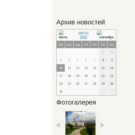
Архив новостей
август
2026
пон
втр
срд
чет
пят
суб
вск
1
2
3
4
5
6
7
8
9
10
11
12
13
14
15
16
17
18
19
20
21
22
23
24
25
26
27
28
29
30
31
Фотогалерея