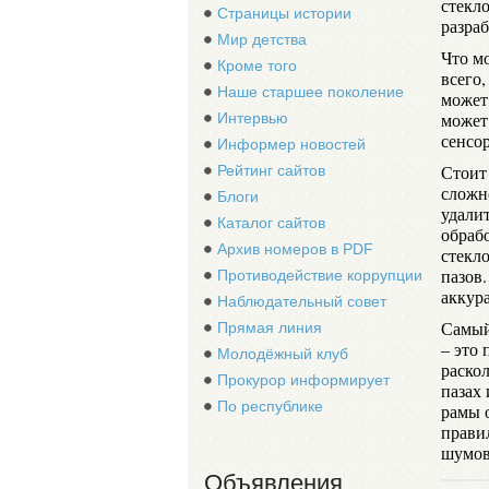
стекло
Страницы истории
разра
Мир детства
Что м
Кроме того
всего,
Наше старшее поколение
может 
может
Интервью
сенсо
Информер новостей
Стоит
Рейтинг сайтов
сложно
Блоги
удали
Каталог сайтов
обраб
Архив номеров в PDF
стекло
пазов.
Противодействие коррупции
аккур
Наблюдательный совет
Самый
Прямая линия
– это 
Молодёжный клуб
раскол
Прокурор информирует
пазах
По республике
рамы о
правил
шумов 
Объявления