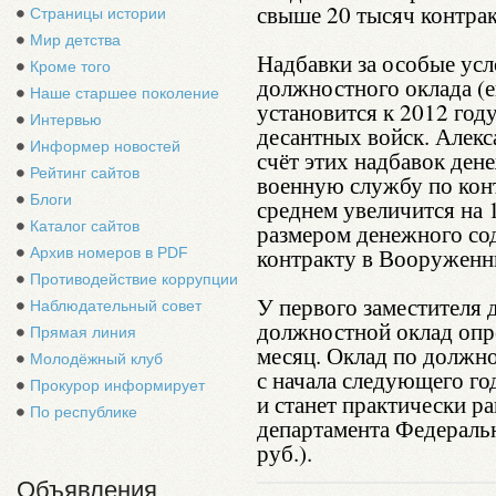
свыше 20 тысяч контрак
Страницы истории
Мир детства
Надбавки за особые ус
Кроме того
должностного оклада (е
Наше старшее поколение
установится к 2012 год
Интервью
десантных войск. Алекс
Информер новостей
счёт этих надбавок де
Рейтинг сайтов
военную службу по конт
Блоги
среднем увеличится на
Каталог сайтов
размером денежного с
контракту в Вооруженн
Архив номеров в PDF
Противодействие коррупции
У первого заместителя
Наблюдательный совет
должностной оклад опре
Прямая линия
месяц. Оклад по должн
Молодёжный клуб
с начала следующего год
Прокурор информирует
и станет практически р
По республике
департамента Федераль
руб.).
Объявления