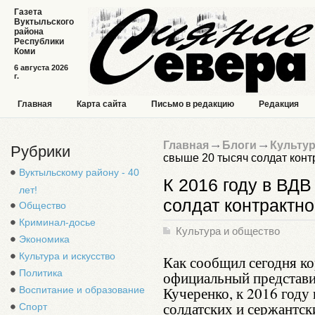
Газета
Вуктыльского
района
Республики
Коми
6 августа 2026
г.
Главная
Карта сайта
Письмо в редакцию
Редакция
Главная
Блоги
Культур
Рубрики
свыше 20 тысяч солдат конт
Вуктыльскому району - 40
К 2016 году в ВДВ
лет!
солдат контрактн
Общество
Криминал-досье
Культура и общество
Экономика
Культура и искусство
Как сообщил сегодня 
Политика
официальный представи
Кучеренко, к 2016 году
Воспитание и образование
солдатских и сержантс
Спорт