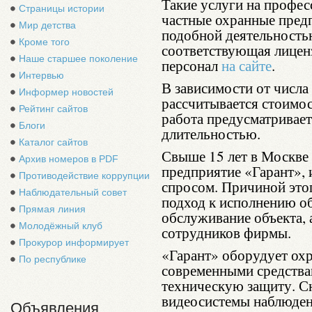
Такие услуги на профе
Страницы истории
частные охранные пред
Мир детства
подобной деятельность
Кроме того
соответствующая лиценз
Наше старшее поколение
персонал
на сайте
.
Интервью
В зависимости от числа
Информер новостей
рассчитывается стоимос
Рейтинг сайтов
работа предусматривает 
Блоги
длительностью.
Каталог сайтов
Свыше 15 лет в Москве 
Архив номеров в PDF
предприятие «Гарант», 
Противодействие коррупции
спросом. Причиной этог
Наблюдательный совет
подход к исполнению об
Прямая линия
обслуживание объекта, 
Молодёжный клуб
сотрудников фирмы.
Прокурор информирует
«Гарант» оборудует ох
По республике
современными средств
техническую защиту. С
видеосистемы наблюден
Объявления