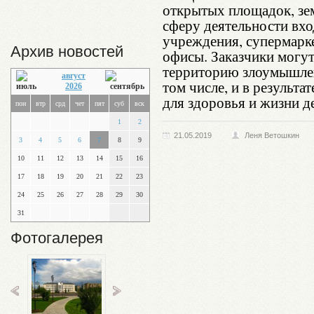
открытых площадок, зем
сферу деятельности вхо
учреждения, супермарк
Архив новостей
офисы. Заказчики могут
территорию злоумышлен
август
том числе, и в результа
2026
для здоровья и жизни д
пон
втр
срд
чет
пят
суб
вск
1
2
21.05.2019
Леня Ветошкин
3
4
5
6
7
8
9
10
11
12
13
14
15
16
17
18
19
20
21
22
23
24
25
26
27
28
29
30
31
Фотогалерея