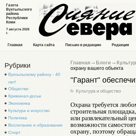
Газета
Вуктыльского
района
Республики
Коми
7 августа 2026
г.
Главная
Карта сайта
Письмо в редакцию
Редакция
Главная
Блоги
Культур
Рубрики
охрану вашего объекта
Вуктыльскому району - 40
"Гарант" обеспечи
лет!
Общество
Культура и общество
Криминал-досье
Охрана требуется любом
Экономика
строительная площадка
Культура и искусство
или развлекательный це
Политика
возможности самостоят
Воспитание и образование
охрану, поэтому обращ
Спорт