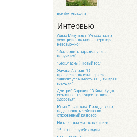
все фотографии
Интервью
Ольга Микушева: "Отказаться от
услуг регионального оператора
невозможно"
"Искоренить наркоманию не
получится"
"БезОпасный Новый год"
Эдуард Аверин: "От
профессионализма юристов
зависит успешность защиты прав
граждан"
Дмитрий Березин: "В Коми будет
создан центр общественного
здоровья"
Юлия Пасынкова: Прежде всего,
надо вызвать ребенка на
откровенный разговор
Не кочегары мы, не плотники...
15 лет на службе людям