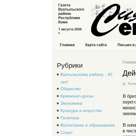
Газета
Вуктыльского
района
Республики
Коми
7 августа 2026
г.
Главная
Карта сайта
Письмо в
Главна
Рубрики
Дей
Вуктыльскому району - 40
лет!
Куль
Общество
В бри
Криминал-досье
перег
Экономика
минис
Культура и искусство
заним
Политика
В нач
Воспитание и образование
в чис
Спорт