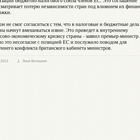
изации бюджетно-налогового союза членов ЕС. Это соглашение
сматривает потерю независимости стран под влиянием их финан
ржки.
н не смог согласиться с тем, что в налоговые и бюджетные дела
на начнут вмешиваться извне. Это приведет к внутреннему
сово-экономическому кризису страны - заявил премьер-министр.
о это несогласие с позицией ЕС и послужило поводом для
еннего конфликта британского кабинета министров.
.2013
Леня Ветошкин