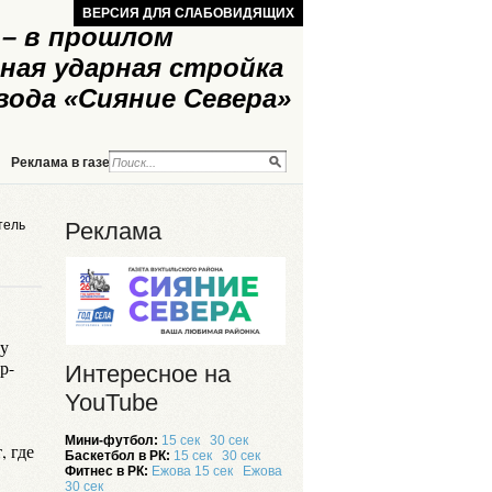
ВЕРСИЯ ДЛЯ СЛАБОВИДЯЩИХ
– в прошлом
ная ударная стройка
вода «Сияние Севера»
Реклама в газете
Реклама на сайте
тель
Реклама
ду
р-
Интересное на
YouTube
Мини-футбол:
15 сек
30 сек
, где
Баскетбол в РК:
15 сек
30 сек
Фитнес в РК:
Ежова 15 сек
Ежова
30 сек