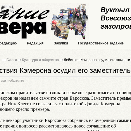
Вуктыл 
Всесоюз
газопро
 редакцию
Редакция
Закупки
Государственное задание
я
Блоги
Культура и общество
Действия Кэмерона осудил его замести
ствия Кэмерона осудил его заместитель
тура и общество
танском правительстве возникли серьезные разногласия по пово
оворов на недавнем саммите стран Евросюза. Заместитель премье
тра Ник Клегг не согласился с политикой Дэвида Кэмерона,
ающего кресло премьера.
але декабря участники Евросоюза собрались на очередной саммит
ле прочих вопросов рассматривалось новое соглашение об