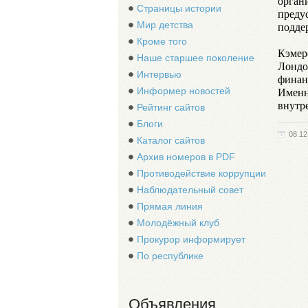
орган
Страницы истории
преду
Мир детства
подде
Кроме того
Кэмеро
Наше старшее поколение
Лондо
Интервью
финан
Именн
Информер новостей
внутр
Рейтинг сайтов
Блоги
08.12
Каталог сайтов
Архив номеров в PDF
Противодействие коррупции
Наблюдательный совет
Прямая линия
Молодёжный клуб
Прокурор информирует
По республике
Объявления