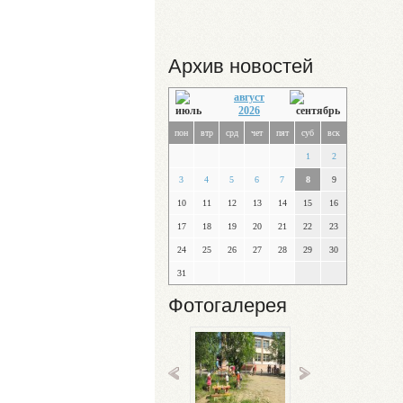
Архив новостей
август
2026
пон
втр
срд
чет
пят
суб
вск
1
2
3
4
5
6
7
8
9
10
11
12
13
14
15
16
17
18
19
20
21
22
23
24
25
26
27
28
29
30
31
Фотогалерея