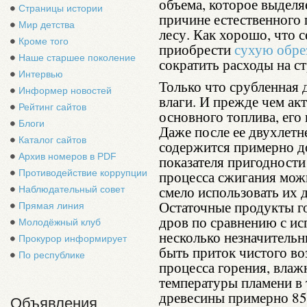
объема, которое выделя
Страницы истории
причине естественного п
Мир детства
лесу. Как хорошо, что 
Кроме того
приобрести
сухую обре
Наше старшее поколение
сократить расходы на с
Интервью
Только что срубленная
Информер новостей
влаги. И прежде чем акт
Рейтинг сайтов
основного топлива, ег
Блоги
Даже после ее двухлетне
Каталог сайтов
содержится примерно до
Архив номеров в PDF
показателя пригодности
Противодействие коррупции
процесса сжигания можн
смело использовать их 
Наблюдательный совет
Остаточные продукты г
Прямая линия
дров по сравнению с и
Молодёжный клуб
несколько незначитель
Прокурор информирует
быть приток чистого во
По республике
процесса горения, влаж
температуры пламени в 
древесины примерно 85
Объявления