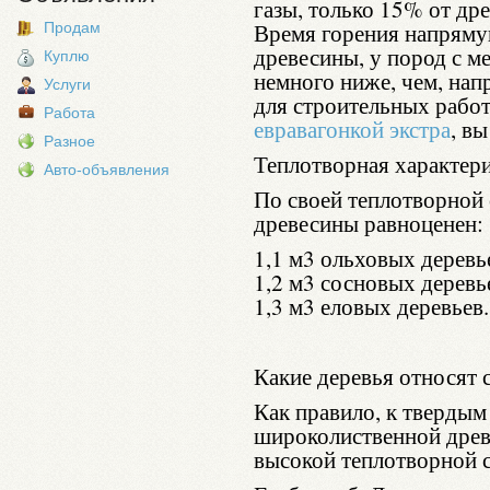
газы, только 15% от др
Время горения напрямую
Продам
древесины, у пород с м
Куплю
немного ниже, чем, нап
Услуги
для строительных рабо
Работа
евравагонкой экстра
, в
Разное
Теплотворная характери
Авто-объявления
По своей теплотворной
древесины равноценен:
1,1 м3 ольховых деревь
1,2 м3 сосновых деревь
1,3 м3 еловых деревьев.
Какие деревья относят 
Как правило, к твердым
широколиственной древ
высокой теплотворной 