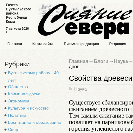
Газета
Вуктыльского
района
Республики
Коми
7 августа 2026
г.
Главная
Карта сайта
Письмо в редакцию
Редакция
Главная
Блоги
Наука
Рубрики
дров
Вуктыльскому району - 40
Свойства древеси
лет!
Общество
Наука
Криминал-досье
Существует сбалансиро
Экономика
сжиганием древесного т
Культура и искусство
Тем самым сжигание та
Политика
повлияет на парниковый
Воспитание и образование
горения углекислого газ
Спорт