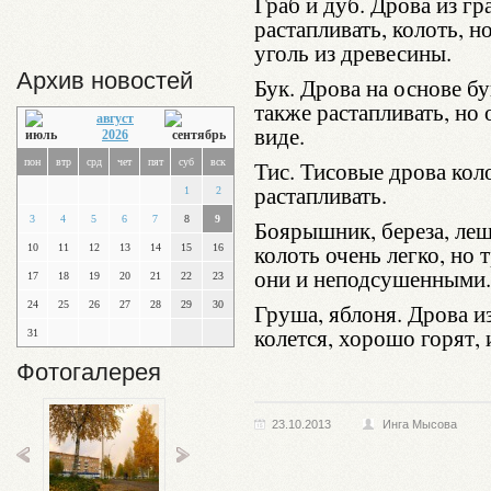
Граб и дуб. Дрова из гр
растапливать, колоть, 
уголь из древесины.
Архив новостей
Бук. Дрова на основе бу
также растапливать, но
август
виде.
2026
пон
втр
срд
чет
пят
суб
вск
Тис. Тисовые дрова кол
растапливать.
1
2
3
4
5
6
7
8
9
Боярышник, береза, лещ
колоть очень легко, но 
10
11
12
13
14
15
16
они и неподсушенными.
17
18
19
20
21
22
23
24
25
26
27
28
29
30
Груша, яблоня. Дрова и
колется, хорошо горят,
31
Фотогалерея
23.10.2013
Инга Мысова